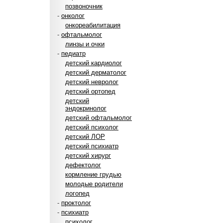
позвоночник
-
онколог
онкореабилитация
-
офтальмолог
линзы и очки
-
педиатр
детский кардиолог
детский дерматолог
детский невролог
детский ортопед
детский
эндокринолог
детский офтальмолог
детский психолог
детский ЛОР
детский психиатр
детский хирург
дефектолог
кормление грудью
молодые родители
логопед
-
проктолог
-
психиатр
психолог