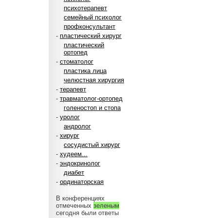
психотерапевт
семейный психолог
профконсультант
-
пластический хирург
пластический
ортопед
-
стоматолог
пластика лица
челюстная хирургия
-
терапевт
-
травматолог-ортопед
голеностоп и стопа
-
уролог
андролог
-
хирург
сосудистый хирург
-
худеем...
-
эндокринолог
диабет
-
ординаторская
В конференциях
отмеченных
зеленым
сегодня были ответы