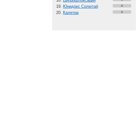
Ципрофлоксацин
Юнидокс Солютаб
4
Калетра
4