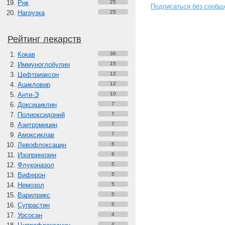
Рнк
25
Подписаться без сообщ
Нагрузка
25
Рейтинг лекарств
Кокав
36
Иммуноглобулин
15
Цефтриаксон
12
Ацикловир
12
Анти-Э
10
Доксициклин
7
Полиоксидоний
7
Азитромицин
7
Амоксиклав
7
Левофлоксацин
6
Изопринозин
6
Флуконазол
5
Виферон
5
Немозол
5
Варилрикс
5
Супрастин
5
Урсосан
4
4