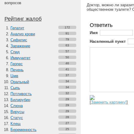
вопросов
Доктор, можно ли зарази
общественном туалете? 
Рейтинг жалоб
Ответить
Гепатит
172
Имя
Анализ крови
91
Сифилис
79
Населенный пункт
Заражение
63
Спид
57
Иммунитет
50
Герпес
46
Печень
41
Цмв
37
Оральный
34
Сыпь
34
Потливость
32
Билирубин
29
[
Заменить картинку!
]
Слюна
29
Вирусы
29
Статус
28
Клещ
27
Беременность
25