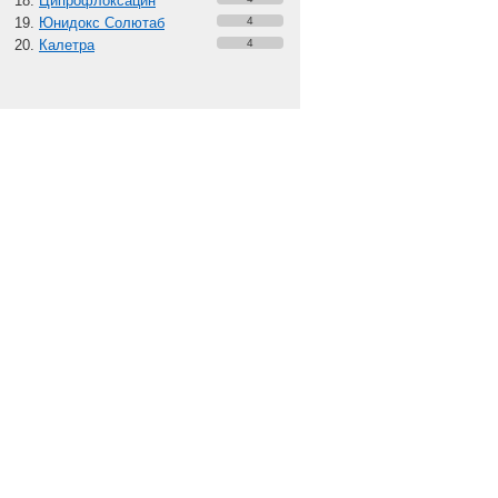
Ципрофлоксацин
Юнидокс Солютаб
4
Калетра
4