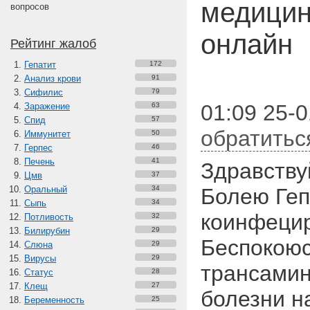
медицин
вопросов
онлайн
Рейтинг жалоб
Гепатит
172
Анализ крови
91
Сифилис
79
01:09 25-0
Заражение
63
Спид
57
обратитьс
Иммунитет
50
Герпес
46
Печень
41
Здравству
Цмв
37
Оральный
34
Болею Геп
Сыпь
34
коинфеци
Потливость
32
Билирубин
29
Беспокоюс
Слюна
29
Вирусы
29
трансамин
Статус
28
Клещ
27
болезни н
Беременность
25