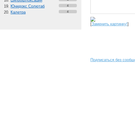
Ципрофлоксацин
Юнидокс Солютаб
4
Калетра
4
[
Заменить картинку!
]
Подписаться без сообщ