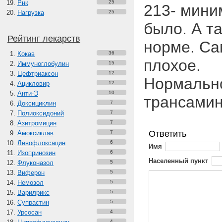
Рнк
25
213- мини
Нагрузка
25
было. А т
Рейтинг лекарств
норме. Са
Кокав
36
плохое.
Иммуноглобулин
15
Цефтриаксон
12
Нормально
Ацикловир
12
Анти-Э
10
трансами
Доксициклин
7
Полиоксидоний
7
Азитромицин
7
Ответить
Амоксиклав
7
Левофлоксацин
6
Имя
Изопринозин
6
Населенный пункт
Флуконазол
5
Виферон
5
Немозол
5
Варилрикс
5
Супрастин
5
Урсосан
4
4