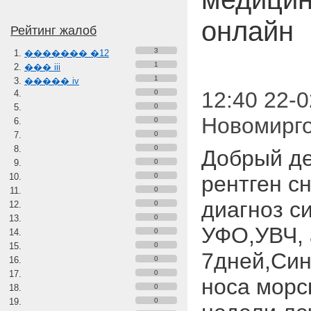
онлайн
Рейтинг жалоб
3
������� �12
1
��� iii
1
����� iv
12:40 22-0
0
0
Новомирг
0
0
0
Добрый де
0
0
рентген с
0
диагноз с
0
0
УФО,УВЧ, 
0
0
7дней,Син
0
0
носа морс
0
0