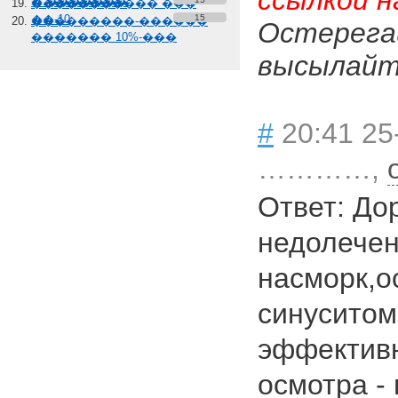
ссылкой н
� �������
����������� ���
��-10
15
���������-������
Остерега
������� 10%-���
высылайте
#
20:41 25
…………,
Ответ: До
недолече
насморк,о
синуситом
эффективн
осмотра -