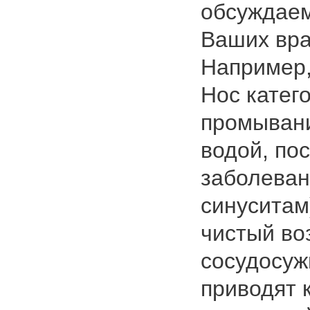
обсуждаем
Ваших вра
Например,
Нос катег
промывани
водой, пос
заболеван
синуситам
чистый во
сосудосуж
приводят 