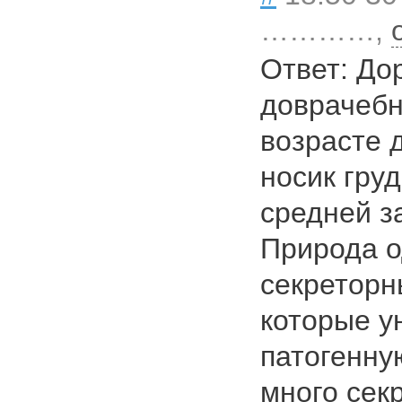
…………,
Ответ: Дор
доврачебн
возрасте 
носик гру
средней з
Природа о
секреторн
которые у
патогенну
много сек