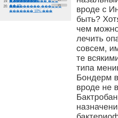
� �������
����������� ���
��-10
15
���������-������
вроде с И
������� 10%-���
быть? Хот
чем можно
лечить оп
совсем, и
те всяким
типа менин
Бондерм 
вроде не в
Бактробан 
назначени
бактериофа