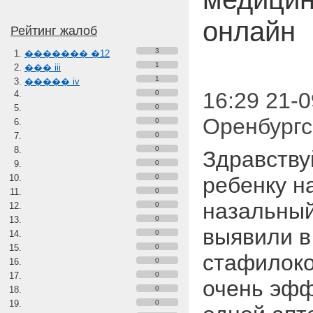
онлайн
Рейтинг жалоб
3
������� �12
1
��� iii
1
����� iv
16:29 21-0
0
0
Оренбургс
0
0
0
Здравству
0
0
ребенку н
0
назальный
0
0
выявили в
0
0
стафилоко
0
0
очень эфф
0
0