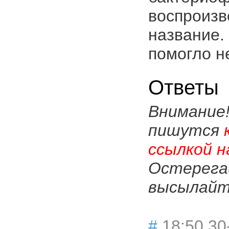
воспроизв
название.
помогло н
Ответы
Внимание
пишутся
ссылкой н
Остерега
высылайте
#
18:50 30