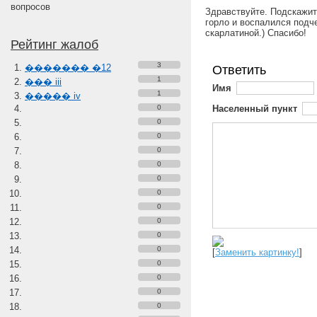
вопросов
Здравствуйте. Подскажите
горло и воспалился подч
скарлатиной.) Спасибо!
Рейтинг жалоб
3
������� �12
Ответить
1
��� iii
Имя
1
����� iv
0
Населенный пункт
0
0
0
0
0
0
0
0
0
0
[
Заменить картинку!
]
0
0
0
0