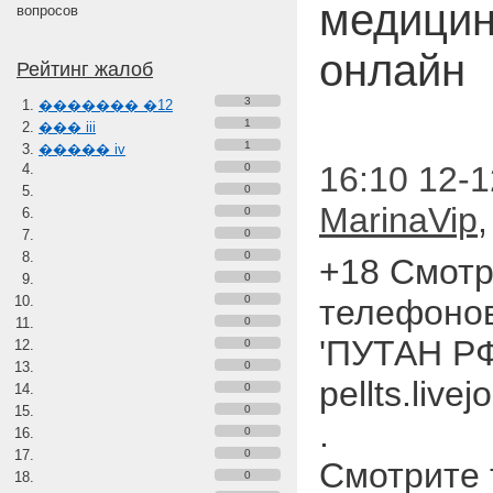
медицин
вопросов
онлайн
Рейтинг жалоб
3
������� �12
1
��� iii
1
����� iv
16:10 12-1
0
0
MarinaVip
0
0
0
+18 Смотр
0
0
телефоно
0
'ПУТАН РФ
0
0
pellts.live
0
0
.
0
0
Смотрите 
0