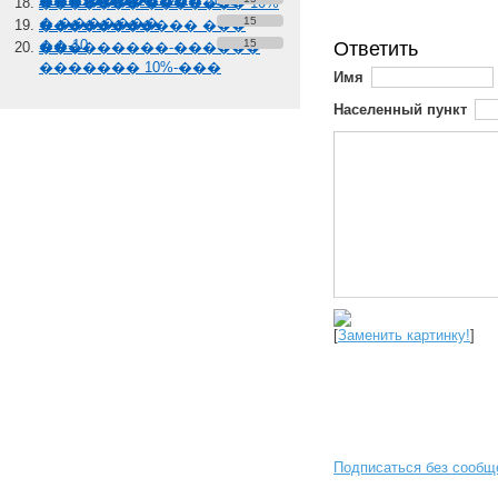
��� �������� 10%
������� ������� 10%
� �������
15
����������� ���
��-10
15
Ответить
���������-������
������� 10%-���
Имя
Населенный пункт
[
Заменить картинку!
]
Подписаться без сообщ