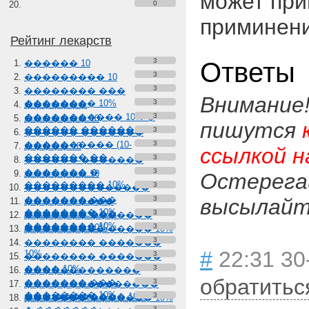
может при
0
приминен
Рейтинг лекарств
3
Ответы
������ 10
3
��������� 10
3
�������� ���
Внимание
�������� 10%
3
�������
����������� 10% �
3
������� 10
пишутся
������ �������
3
������ �������
���������� (10-
3
����� 10
ссылкой н
������� ��
3
������ �������
������� �
3
������� 10
Остерега
��������� 10%
3
��������������
������� ���
3
высылайте
����������
�������� 10%
������� ���
3
������� �������
�������� 10%
������� 10%
3
��������� ����� 10%
3
�������� �������
#
22:31 30
10%
3
�������� �������
���� 10%
3
�������������
обратитьс
������� ���
3
���������������
�������� 10%
��� �������� 10%
3
������� ������� 10%
3