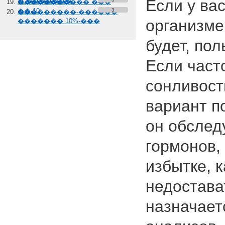
Если у вас
� �������
����������� ���
��-10
3
���������-������
организме
������� 10%-���
будет, пол
Если част
сонливост
вариант п
он обслед
гормонов, 
избытке, 
недостават
назначает