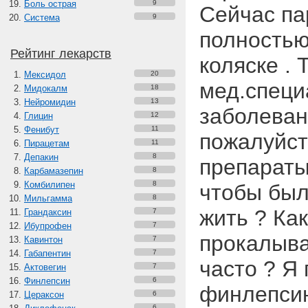
Боль острая
9
Сейчас па
Система
9
полностью
Рейтинг лекарств
коляске . 
Мексидол
20
мед.специ
Мидокалм
18
Нейромидин
13
заболеван
Глицин
12
Фенибут
11
пожалуйст
Пирацетам
11
Депакин
8
препараты
Карбамазепин
8
Комбилипен
8
чтобы был
Мильгамма
8
жить ? Ка
Грандаксин
7
Ибупрофен
7
прокалыва
Кавинтон
7
Габапентин
7
часто ? Я
Актовегин
7
Финлепсин
6
финлепсин
Цераксон
6
6