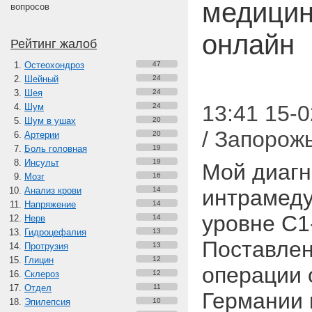
медицин
вопросов
онлайн
Рейтинг жалоб
Остеохондроз
47
Шейный
24
Шея
24
13:41 15-
Шум
24
Шум в ушах
20
/ Запорож
Артерии
20
Боль головная
19
Инсульт
19
Мой диагн
Мозг
16
Анализ крови
14
интрамеду
Напряжение
14
уровне С1
Нерв
14
Гидроцефалия
13
Поставлен 
Протрузия
13
Глицин
12
операции 
Склероз
12
Отдел
11
Германии 
Эпилепсия
10