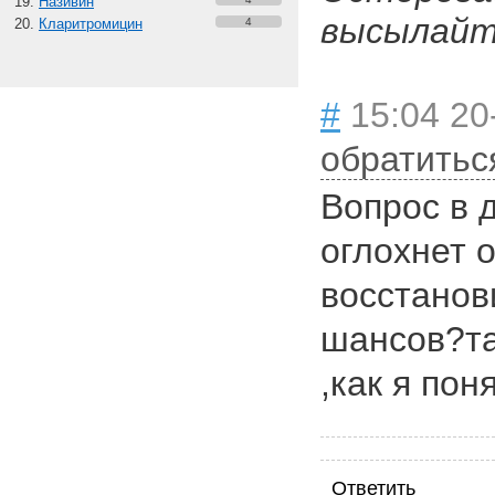
Називин
высылайте
Кларитромицин
4
#
15:04 20
обратитьс
Вопрос в д
оглохнет 
восстанови
шансов?та
,как я пон
Ответить