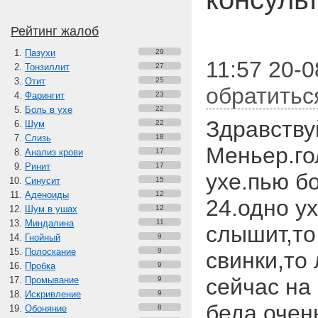
Рейтинг жалоб
Пазухи
29
11:57 20-
Тонзиллит
27
Отит
25
обратитьс
Фарингит
23
Боль в ухе
22
Здравству
Шум
22
Слизь
18
Меньер.го
Анализ крови
17
Ринит
17
ухе.пью б
Синусит
15
Аденоиды
12
24.одно ух
Шум в ушах
12
Миндалина
11
слышит,то
Гнойный
9
Полоскание
9
свинки,то 
Пробка
9
сейчас на
Промывание
9
Искривление
9
беда.очен
Обоняние
8