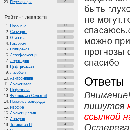
Перегородка
8
быть глух
Рейтинг лекарств
не могут.т
Назонекс
12
спасаюсь.
Синупрет
11
Отипакс
8
можно при
Гексорал
8
прогнозы 
Полидекса
8
Левофлоксацин
7
спасибо
Лоратадин
7
Цефтриаксон
6
Лизобакт
6
Ответы
Азитромицин
6
Амоксиклав
6
Цефазолин
5
Внимание
Флемоксин Солютаб
5
Перекись водорода
5
пишутся
Изофра
5
Амоксициллин
5
ссылкой н
Анауран
5
Остерега
Тонзилгон Н
4
4