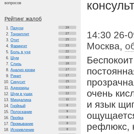
консуль
вопросов
Рейтинг жалоб
Пазухи
29
14:30 26-0
Тонзиллит
27
Отит
25
Москва
,
о
Фарингит
23
Боль в ухе
22
Беспокоит
Шум
22
Слизь
18
постоянна
Анализ крови
17
Ринит
17
прозрачна
Синусит
15
Аденоиды
12
очень кис
Шум в ушах
12
Миндалина
11
и язык щип
Гнойный
9
Полоскание
9
ощущается
Пробка
9
рефлюкс, 
Промывание
9
Искривление
9