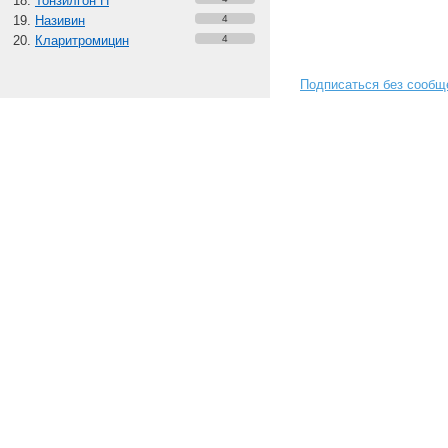
Тонзилгон Н
Називин
4
Кларитромицин
4
Подписаться без сообщ