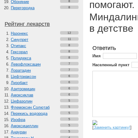
помогают.
Обоняние
8
Перегородка
8
Миндалин
Рейтинг лекарств
в детстве
Назонекс
12
Синупрет
11
Отипакс
8
Ответить
Гексорал
8
Имя
Полидекса
8
Левофлоксацин
7
Населенный пункт
Лоратадин
7
Цефтриаксон
6
Лизобакт
6
Азитромицин
6
Амоксиклав
6
Цефазолин
5
Флемоксин Солютаб
5
Перекись водорода
5
Изофра
5
Амоксициллин
5
[
Заменить картинку!
]
Анауран
5
4