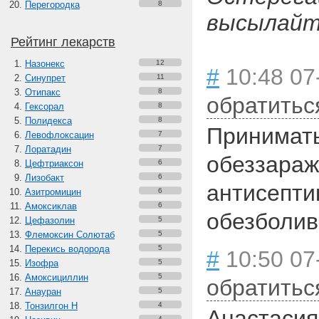
Перегородка
8
высылайте
Рейтинг лекарств
Назонекс
12
#
10:48 07
Синупрет
11
Отипакс
8
обратитьс
Гексорал
8
Полидекса
8
Принимать
Левофлоксацин
7
Лоратадин
7
обеззараж
Цефтриаксон
6
Лизобакт
6
антисепти
Азитромицин
6
Амоксиклав
6
обезболи
Цефазолин
5
Флемоксин Солютаб
5
Перекись водорода
5
#
10:50 07-
Изофра
5
Амоксициллин
5
обратитьс
Анауран
5
Тонзилгон Н
4
Анастасия
4