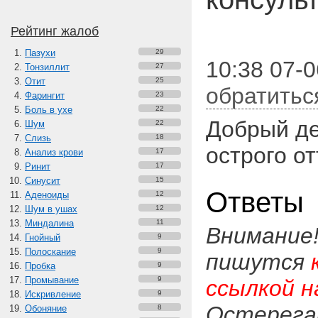
Рейтинг жалоб
Пазухи
29
10:38 07-0
Тонзиллит
27
Отит
25
обратитьс
Фарингит
23
Боль в ухе
22
Добрый де
Шум
22
Слизь
18
острого о
Анализ крови
17
Ринит
17
Синусит
15
Ответы
Аденоиды
12
Шум в ушах
12
Миндалина
11
Внимание
Гнойный
9
Полоскание
9
пишутся
Пробка
9
Промывание
9
ссылкой н
Искривление
9
Остерега
Обоняние
8