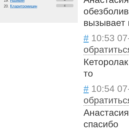
Називин
Кларитромицин
4
обезболив
вызывает
#
10:53 07
обратитьс
Кеторолак
то
#
10:54 07-
обратитьс
Анастаси
спасибо