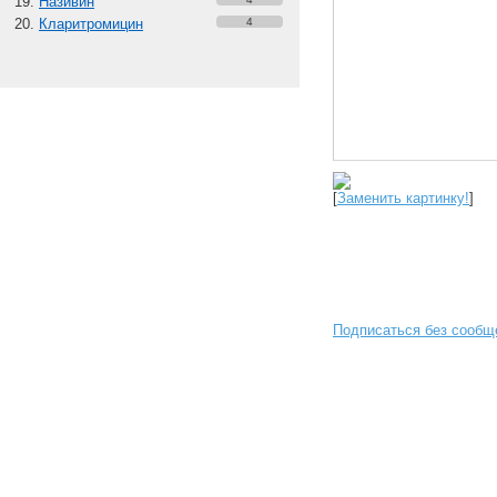
Називин
Кларитромицин
4
[
Заменить картинку!
]
Подписаться без сообщ