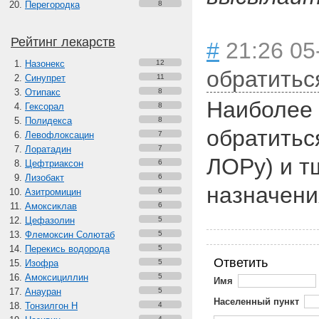
Перегородка
8
Рейтинг лекарств
#
21:26 05
Назонекс
12
обратитьс
Синупрет
11
Отипакс
8
Наиболее 
Гексорал
8
Полидекса
8
обратитьс
Левофлоксацин
7
Лоратадин
7
ЛОРу) и т
Цефтриаксон
6
Лизобакт
6
назначени
Азитромицин
6
Амоксиклав
6
Цефазолин
5
Флемоксин Солютаб
5
Перекись водорода
5
Ответить
Изофра
5
Амоксициллин
5
Имя
Анауран
5
Населенный пункт
Тонзилгон Н
4
4