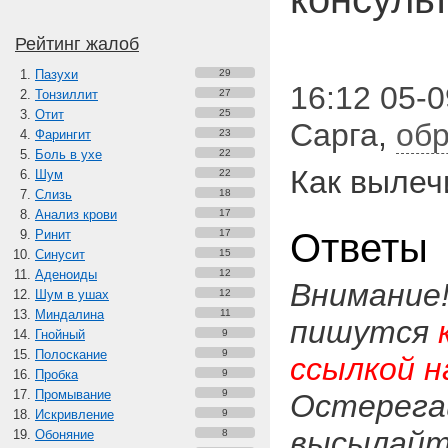
Рейтинг жалоб
Пазухи
29
16:12 05-0
Тонзиллит
27
Отит
25
Сарга
,
обр
Фарингит
23
Боль в ухе
22
Как вылеч
Шум
22
Слизь
18
Анализ крови
17
Ответы
Ринит
17
Синусит
15
Аденоиды
12
Внимание
Шум в ушах
12
Миндалина
11
пишутся
Гнойный
9
Полоскание
9
ссылкой н
Пробка
9
Промывание
9
Остерега
Искривление
9
высылайте
Обоняние
8