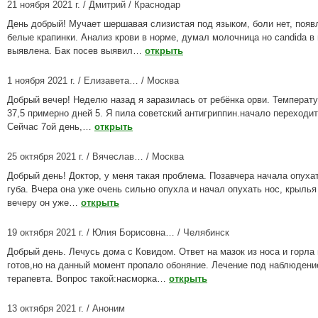
21 ноября 2021 г. / Дмитрий / Краснодар
День добрый! Мучает шершавая слизистая под языком, боли нет, поя
белые крапинки. Анализ крови в норме, думал молочница но candida в 
выявлена. Бак посев выявил…
открыть
1 ноября 2021 г. / Елизавета… / Москва
Добрый вечер! Неделю назад я заразилась от ребёнка орви. Температ
37,5 примерно дней 5. Я пила советский антигриппин.начало переходит
Сейчас 7ой день,…
открыть
25 октября 2021 г. / Вячеслав… / Москва
Добрый день! Доктор, у меня такая проблема. Позавчера начала опуха
губа. Вчера она уже очень сильно опухла и начал опухать нос, крылья 
вечеру он уже…
открыть
19 октября 2021 г. / Юлия Борисовна… / Челябинск
Добрый день. Лечусь дома с Ковидом. Ответ на мазок из носа и горла 
готов,но на данный момент пропало обоняние. Лечение под наблюден
терапевта. Вопрос такой:насморка…
открыть
13 октября 2021 г. / Аноним