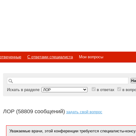
отвеченные
С ответами специалиста
Мои вопросы
Искать в разделе
в ответах
в вопр
ЛОР (58809 сообщений)
задать свой вопрос
Уважаемые врачи, этой конференции требуются специалисты-консу