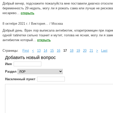
Добрый вечер, подскажите пожалуйста мне поставили диагноз отоскле
беременность 29 недель, могу ли я рожать сама или лучше не рискова
кесарево…
открыть
8 октября 2021 г. / Виктория… / Москва
Добрый день. Врач лор выписала антибиотик, кларитромицин при ларин
одной таблетки сильно тошнит и мутит, голова не ясная, могу ли я зам
антибиотик который…
открыть
Страницы:
First
<
13
14
15
16
17
18
19
20
21
>
Last
Добавить новый вопрос
Имя
Раздел
Населенный пункт