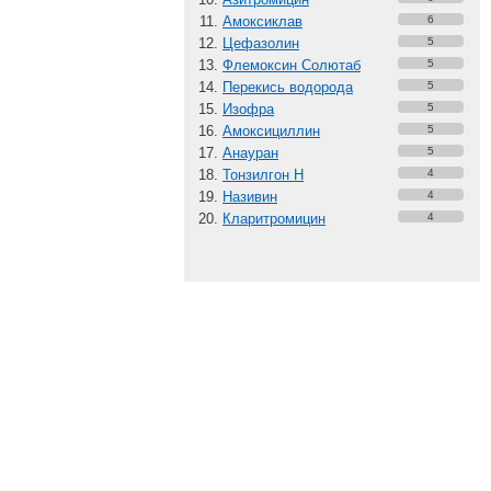
Амоксиклав
6
Цефазолин
5
Флемоксин Солютаб
5
Перекись водорода
5
Изофра
5
Амоксициллин
5
Анауран
5
Тонзилгон Н
4
Називин
4
Кларитромицин
4