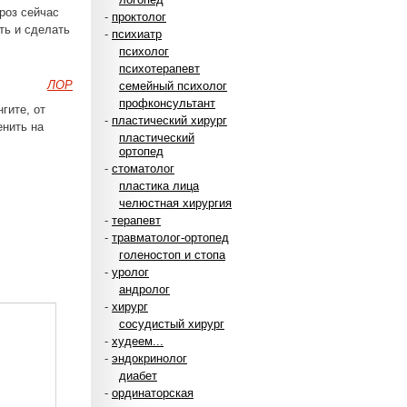
роз сейчас
-
проктолог
ть и сделать
-
психиатр
психолог
психотерапевт
ЛОР
семейный психолог
профконсультант
гите, от
-
пластический хирург
енить на
пластический
ортопед
-
стоматолог
пластика лица
челюстная хирургия
-
терапевт
-
травматолог-ортопед
голеностоп и стопа
-
уролог
андролог
-
хирург
сосудистый хирург
-
худеем...
-
эндокринолог
диабет
-
ординаторская