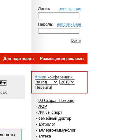
Логин:
регистрация
Пароль:
напоминание
Для партнеров
Размещение рекламы
Архив
конференции
осах
-
03-Скорая Помощь
-
ЛОР
-
ЛФК и спорт
-
семейный доктор
-
артролог
-
аллерго-иммунолог
льтанты.
-
аптека