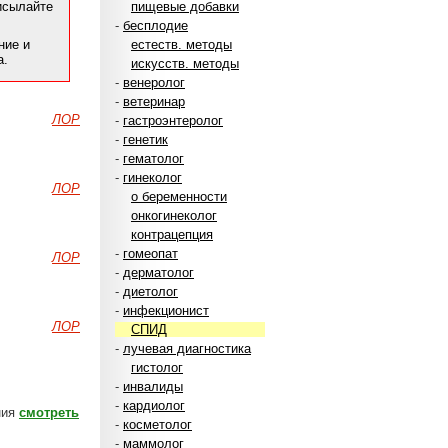
рисылайте
пищевые добавки
-
бесплодие
ние и
естеств. методы
а.
искусств. методы
-
венеролог
-
ветеринар
ЛОР
-
гастроэнтеролог
-
генетик
-
гематолог
-
гинеколог
ЛОР
о беременности
онкогинеколог
контрацепция
-
гомеопат
ЛОР
-
дерматолог
-
диетолог
-
инфекционист
ЛОР
СПИД
-
лучевая диагностика
гистолог
-
инвалиды
-
кардиолог
ния
смотреть
-
косметолог
-
маммолог