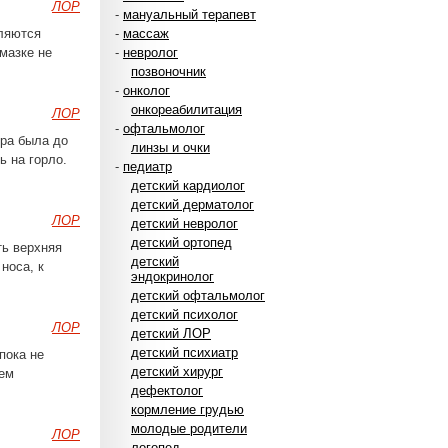
ЛОР
-
мануальный терапевт
вляются
-
массаж
мазке не
-
невролог
позвоночник
-
онколог
онкореабилитация
ЛОР
-
офтальмолог
ура была до
линзы и очки
ь на горло.
-
педиатр
детский кардиолог
детский дерматолог
ЛОР
детский невролог
детский ортопед
ть верхняя
детский
носа, к
эндокринолог
детский офтальмолог
детский психолог
ЛОР
детский ЛОР
детский психиатр
пока не
детский хирург
ием
дефектолог
кормление грудью
молодые родители
ЛОР
логопед