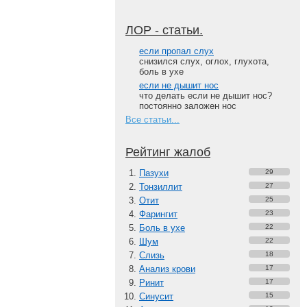
ЛОР - статьи.
если пропал слух
снизился слух, оглох, глухота,
боль в ухе
если не дышит нос
что делать если не дышит нос?
постоянно заложен нос
Все статьи...
Рейтинг жалоб
Пазухи
29
Тонзиллит
27
Отит
25
Фарингит
23
Боль в ухе
22
Шум
22
Слизь
18
Анализ крови
17
Ринит
17
Синусит
15