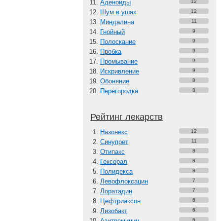
Аденоиды
12
Шум в ушах
12
Миндалина
11
Гнойный
9
Полоскание
9
Пробка
9
Промывание
9
Искривление
9
Обоняние
8
Перегородка
8
Рейтинг лекарств
Назонекс
12
Синупрет
11
Отипакс
8
Гексорал
8
Полидекса
8
Левофлоксацин
7
Лоратадин
7
Цефтриаксон
6
Лизобакт
6
Азитромицин
6