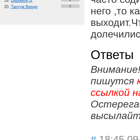
Цефекон Д
Тантум Верде
2
него ,то к
выходит.Ч
долечили
Ответы
Внимание
пишутся
ссылкой н
Остерега
высылайте
#
18:45 09