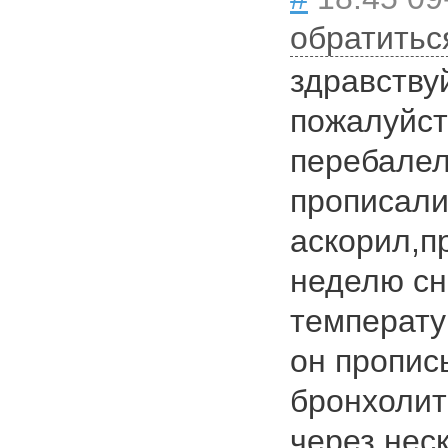
обратитьс
здравству
пожалуйст
перебалел
прописали
аскорил,п
неделю сн
температу
он пропис
бронхолит
через нес