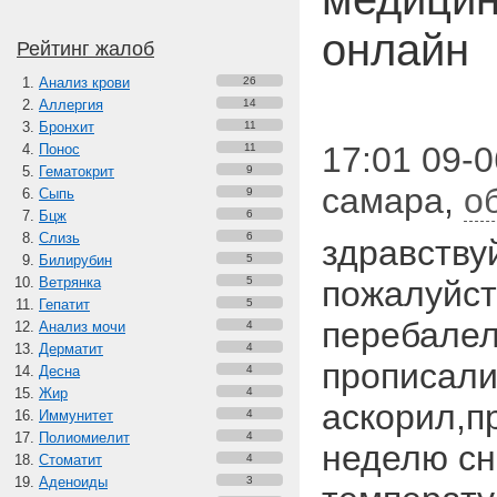
онлайн
Рейтинг жалоб
Анализ крови
26
Аллергия
14
Бронхит
11
17:01 09-0
Понос
11
Гематокрит
9
самара
,
о
Сыпь
9
Бцж
6
Слизь
6
здравству
Билирубин
5
Ветрянка
5
пожалуйст
Гепатит
5
перебалел
Анализ мочи
4
Дерматит
4
прописали
Десна
4
Жир
4
аскорил,п
Иммунитет
4
Полиомиелит
4
неделю сн
Стоматит
4
Аденоиды
3