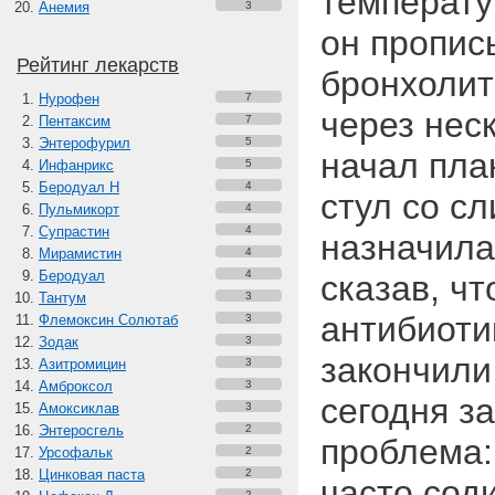
температу
Анемия
3
он пропис
Рейтинг лекарств
бронхолит
Нурофен
7
через нес
Пентаксим
7
Энтерофурил
5
начал пла
Инфанрикс
5
Беродуал Н
4
стул со с
Пульмикорт
4
Супрастин
4
назначила
Мирамистин
4
Беродуал
4
сказав, чт
Тантум
3
антибиоти
Флемоксин Солютаб
3
Зодак
3
закончили
Азитромицин
3
Амброксол
3
сегодня з
Амоксиклав
3
Энтеросгель
2
проблема: 
Урсофальк
2
Цинковая паста
2
часто соди
2