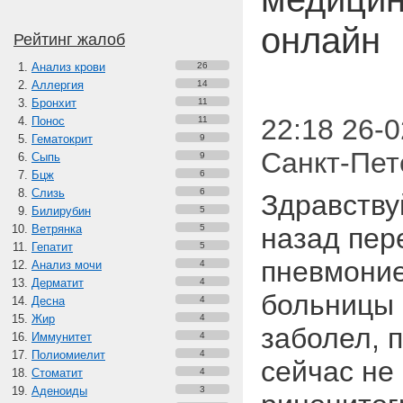
онлайн
Рейтинг жалоб
Анализ крови
26
Аллергия
14
Бронхит
11
22:18 26-0
Понос
11
Гематокрит
9
Санкт-Пет
Сыпь
9
Бцж
6
Слизь
6
Здравству
Билирубин
5
Ветрянка
5
назад пер
Гепатит
5
пневмоние
Анализ мочи
4
Дерматит
4
больницы 
Десна
4
Жир
4
заболел, 
Иммунитет
4
Полиомиелит
4
сейчас не 
Стоматит
4
Аденоиды
3