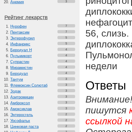
риноцитог
Анемия
3
диплококк
Рейтинг лекарств
нефагоцит
Нурофен
7
56, слизь.
Пентаксим
7
Энтерофурил
5
диплококк
Инфанрикс
5
Беродуал Н
4
Пульмонол
Пульмикорт
4
Супрастин
4
недели
Мирамистин
4
Беродуал
4
Тантум
3
Ответы
Флемоксин Солютаб
3
Зодак
3
Внимание
Азитромицин
3
Амброксол
3
пишутся
Амоксиклав
3
Энтеросгель
2
ссылкой н
Урсофальк
2
Цинковая паста
2
2