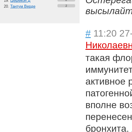
Остерега
Цефекон Д
Тантум Верде
2
высылайте
#
11:20 27
Николаев
такая фло
иммунитет
активное 
патогенно
вполне во
перенесен
бронхита.