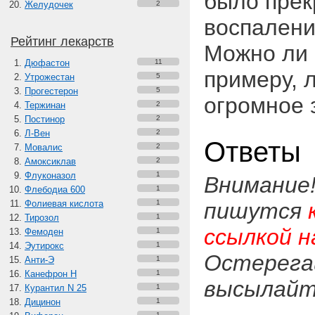
было пре
Желудочек
2
воспалени
Рейтинг лекарств
Можно ли 
Дюфастон
11
примеру, 
Утрожестан
5
Прогестерон
5
огромное з
Тержинан
2
Постинор
2
Л-Вен
2
Ответы
Мовалис
2
Амоксиклав
2
Флуконазол
1
Внимание
Флебодиа 600
1
Фолиевая кислота
1
пишутся
Тирозол
1
ссылкой н
Фемоден
1
Эутирокс
1
Остерега
Анти-Э
1
Канефрон H
1
высылайте
Курантил N 25
1
Дицинон
1
1