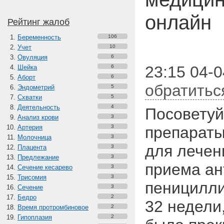
онлайн
Рейтинг жалоб
Беременность
106
Учет
10
Овуляция
6
23:15 04-0
Шейка
6
Аборт
6
обратитьс
Эндометрий
5
Схватки
5
Деятельность
4
Посоветуй
Анализ крови
3
Артерия
3
препараты
Молочница
3
для лечен
Плацента
3
Предлежание
3
приема ан
Сечение кесарево
3
Трисомия
3
пеницилли
Сечение
3
Бедро
2
32 недели
Время протромбиновое
2
Гипоплазия
2