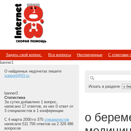
Internet
Скорая помощь
Задать свой вопрос.
Все вопросы
Неотвеченные
С ответами 
banner1
О найденных недочетах пишите
support@03.ru
.
Искать в разделе
banner3
Статистика
За сутки добавлено 1 вопрос,
написано 17 ответов, из них 0 ответ от
3 специалистов в 1 конференции.
о береме
С 4 марта 2000-го 375
специалистов
написали 511 756 ответов на 2 329 486
медицин
вопросов