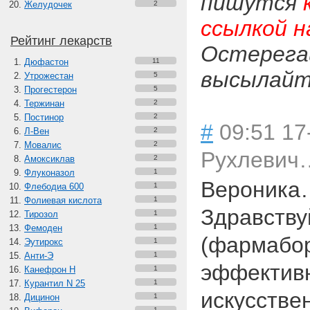
пишутся
Желудочек
2
ссылкой н
Рейтинг лекарств
Остерега
Дюфастон
11
высылайте
Утрожестан
5
Прогестерон
5
Тержинан
2
Постинор
2
#
09:51 17
Л-Вен
2
Мовалис
2
Рухлевич
Амоксиклав
2
Флуконазол
1
Вероника
Флебодиа 600
1
Фолиевая кислота
1
Здравству
Тирозол
1
Фемоден
1
(фармабор
Эутирокс
1
Анти-Э
1
эффектив
Канефрон H
1
Курантил N 25
1
искусстве
Дицинон
1
1