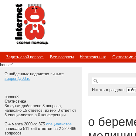
Internet
Скорая помощь
Задать свой вопрос.
Все вопросы
Неотвеченные
С ответами 
banner1
О найденных недочетах пишите
support@03.ru
.
Искать в разделе
banner3
Статистика
За сутки добавлено 3 вопроса,
написано 15 ответов, из них 0 ответ от
3 специалистов в 0 конференции.
о береме
С 4 марта 2000-го 375
специалистов
написали 511 756 ответов на 2 329 486
медицин
вопросов