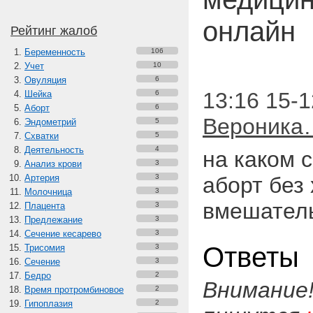
онлайн
Рейтинг жалоб
Беременность
106
Учет
10
Овуляция
6
13:16 15-1
Шейка
6
Аборт
6
Вероника
Эндометрий
5
Схватки
5
Деятельность
4
на каком 
Анализ крови
3
Артерия
3
аборт без
Молочница
3
вмешател
Плацента
3
Предлежание
3
Сечение кесарево
3
Ответы
Трисомия
3
Сечение
3
Бедро
2
Внимание
Время протромбиновое
2
Гипоплазия
2