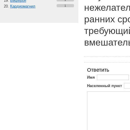
Виферон
нежелател
Кардиомагнил
1
ранних сро
требующий
вмешатель
Ответить
Имя
Населенный пункт