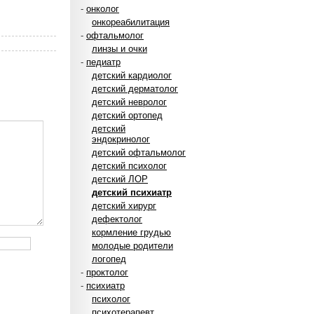
-
онколог
онкореабилитация
-
офтальмолог
линзы и очки
-
педиатр
детский кардиолог
детский дерматолог
детский невролог
детский ортопед
детский
эндокринолог
детский офтальмолог
детский психолог
детский ЛОР
детский психиатр
детский хирург
дефектолог
кормление грудью
молодые родители
логопед
-
проктолог
-
психиатр
психолог
психотерапевт