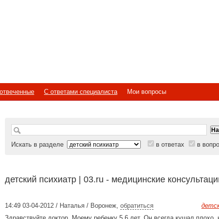
отвеченные
С ответами специалиста
Мои вопросы
Искать в разделе
в ответах
в вопр
детский психиатр | 03.ru - медицинские консультац
14:49 03-04-2012 / Наталья / Воронеж
,
обратиться
детс
Здравствуйте доктор. Моему ребенку 5,6 лет. Он всегда кушал плохо,