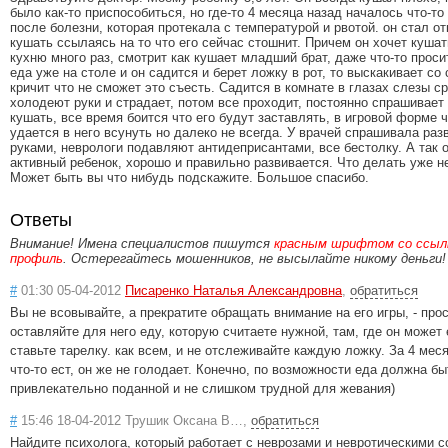
было как-то приспособиться, но где-то 4 месяца назад началось что-то
после болезни, которая протекала с температурой и рвотой. он стал о
кушать ссылаясь на то что его сейчас стошнит. Причем он хочет кушат
кухню много раз, смотрит как кушает младший брат, даже что-то просит
еда уже на столе и он садится и берет ложку в рот, то выскакивает со
кричит что не сможет это съесть. Садится в комнате в глазах слезы с
холодеют руки и страдает, потом все проходит, постоянно спрашивает 
кушать, все время боится что его будут заставлять, в игровой форме ч
удается в него всунуть но далеко не всегда. У врачей спрашивала раз
руками, неврологи подавляют антидеприсантами, все бестолку. А так 
активный ребенок, хорошо и правильно развивается. Что делать уже н
Может быть вы что нибудь подскажите. Большое спасибо.
Ответы
Внимание! Имена специалистов пишутся
красным шрифтом со ссылк
профиль
. Остерегайтесь мошенников, не высылайте никому деньги!
#
01:30 05-04-2012
Писаренко Наталья Александровна
,
обратиться
Вы не всовывайте, а прекратите обращать внимание на его игры, - про
оставляйте для него еду, которую считаете нужной, там, где он может 
ставьте тарелку. как всем, и не отслеживайте каждую ложку. За 4 меся
что-то ест, он же не голодает. Конечно, по возможности еда должна бы
привлекательно поданной и не слишком трудной для жевания)
#
15:46 18-04-2012 Трушик Оксана В…,
обратиться
Найдите психолога, который работает с неврозами и невротическими с