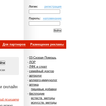
Логин:
регистрация
Пароль:
напоминание
Для партнеров
Размещение рекламы
-
03-Скорая Помощь
-
ЛОР
-
ЛФК и спорт
осах
-
семейный доктор
-
артролог
-
аллерго-иммунолог
-
аптека
ии онлайн
пищевые добавки
-
бесплодие
естеств. методы
кий психиатр
искусств. методы
 но можно