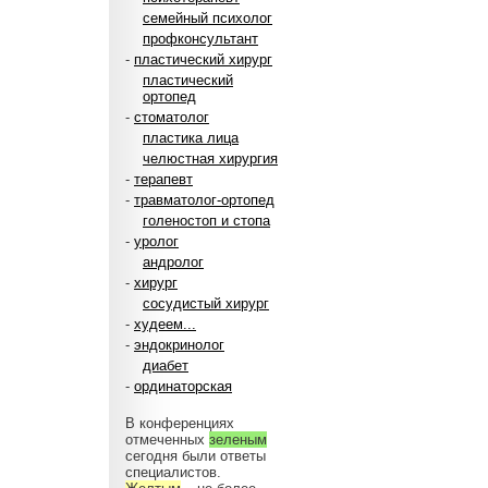
семейный психолог
профконсультант
-
пластический хирург
пластический
ортопед
-
стоматолог
пластика лица
челюстная хирургия
-
терапевт
-
травматолог-ортопед
голеностоп и стопа
-
уролог
андролог
-
хирург
сосудистый хирург
-
худеем...
-
эндокринолог
диабет
-
ординаторская
В конференциях
отмеченных
зеленым
сегодня были ответы
специалистов.