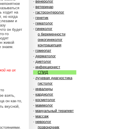
-
венеролог
 непонятное
-
ветеринар
тказываться
ь ходит на
-
гастроэнтеролог
, но когда
-
генетик
 слезами и
-
гематолог
разу
-
гинеколог
что он будет
то-то
о беременности
водят
онкогинеколог
он живой
контрацепция
е знаем.
-
гомеопат
-
дерматолог
-
диетолог
-
инфекционист
ой на их
СПИД
-
лучевая диагностика
гистолог
-
инвалиды
сто
-
кардиолог
ее взять,
-
косметолог
ца он как-то,
-
маммолог
ть вкусной,
-
мануальный терапевт
-
массаж
-
невролог
позвоночник
остояниями.