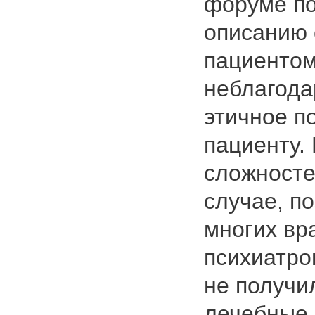
форуме по
описанию 
пациентом
неблагода
этичное п
пациенту.
сложносте
случае, п
многих вр
психиатро
не получи
лечебные 