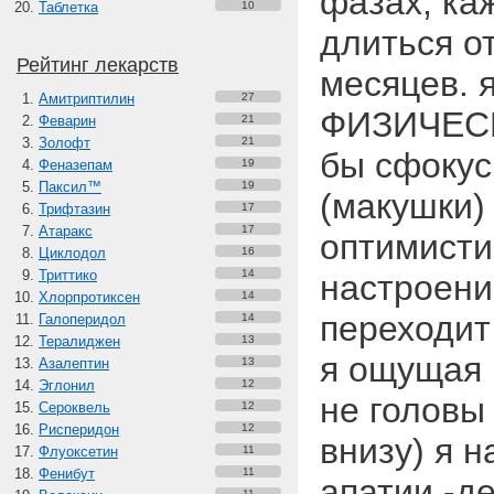
фазах, ка
Таблетка
10
длиться о
Рейтинг лекарств
месяцев. 
Амитриптилин
27
ФИЗИЧЕСКИ
Феварин
21
Золофт
21
бы сфокус
Феназепам
19
Паксил™
19
(макушки) 
Трифтазин
17
Атаракс
17
оптимисти
Циклодол
16
Триттико
14
настроени
Хлорпротиксен
14
переходит
Галоперидол
14
Тералиджен
13
я ощущая 
Азалептин
13
Эглонил
12
не головы
Сероквель
12
Рисперидон
12
внизу) я 
Флуоксетин
11
Фенибут
11
апатии -д
11