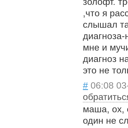
золофт. тр
,что я ра
слышал так
диагноза-
мне и муч
диагноз на
это не тол
#
06:08 03
обратитьс
маша, ох,
один не с