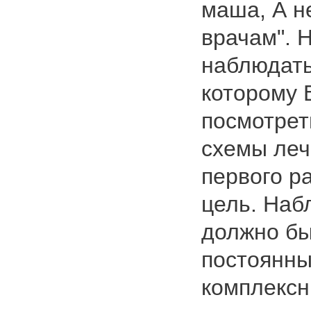
маша, А н
врачам". 
наблюдать
которому 
посмотрет
схемы лече
первого р
цель. Наб
должно бы
постоянны
комплексн