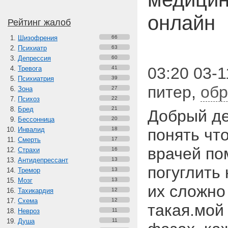
онлайн
Рейтинг жалоб
Шизофрения
66
Психиатр
63
Депрессия
60
03:20 03-1
Тревога
41
Психиатрия
39
питер
,
обр
Зона
27
Психоз
22
Бред
21
Добрый де
Бессонница
20
Инвалид
18
понять что
Смерть
17
врачей пом
Страхи
16
Антидепрессант
13
погуглить
Тремор
13
Мозг
13
их сложно
Тахикардия
12
Схема
12
такая.мой 
Невроз
11
Душа
11