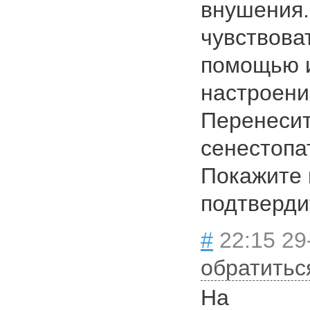
внушения.
чувствова
помощью и
настроени
Перенеси
сенестопа
Покажите 
подтверди
#
22:15 29
обратитьс
На