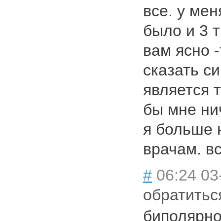
все. у ме
было и 3 
вам ясно 
сказать с
является т
бы мне ни
я больше 
врачам. в
#
06:24 03
обратитьс
биполярно