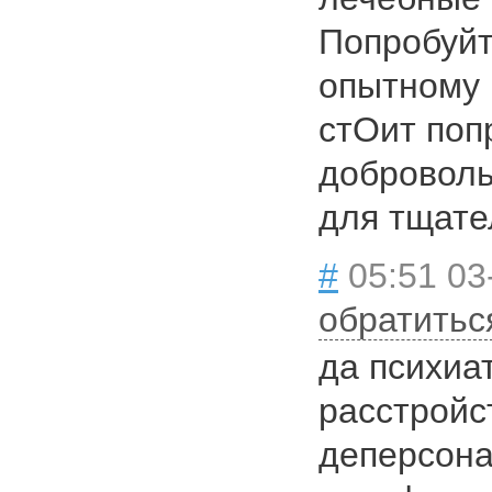
Попробуйт
опытному 
стОит поп
доброволь
для тщате
#
05:51 03
обратитьс
да психиа
расстройс
деперсона