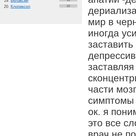
Велаксин
Клопиксол
10
дериализа
мир в чер
иногда ус
заставить
депрессив
заставляя
сконцентр
части мозг
симптомы 
ок. я пон
это все с
врач не п