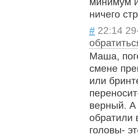
минимум и
ничего стр
#
22:14 29
обратитьс
Маша, пог
смене пре
или бринт
переносит
верный. А 
обратили 
головы- э