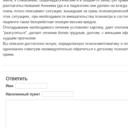
Мила, к сожалению, общепедагогические и в общем-то зачастую прав
разглагольствования Анонима (да и в педагогике они далеко не всегда
очень плохо описывают ситуации, вышедшие за грань психиатрическо
этих ситуациях, при необходимости вмешательства психиатра в состо
пациента такая безхребетная позиция весьма вредна.
Откладывание необходимого лечения усложняет картину, дает отклон
"разгуляться", делает лечение более трудным, долгим, с меньшим э
худшим прогнозом.
Вы описали достаточно ясную, определенную психосимптоматику и п
однозначно советуем незамедлительно обратиться к детскому психиат
прием.
Ответить
Имя
Населенный пункт