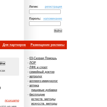
Логин:
регистрация
Пароль:
напоминание
Для партнеров
Размещение рекламы
-
03-Скорая Помощь
-
ЛОР
-
ЛФК и спорт
осах
-
семейный доктор
-
артролог
-
аллерго-иммунолог
-
аптека
н
пищевые добавки
-
бесплодие
естеств. методы
психиатр
искусств. методы
удто на нее