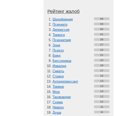
Рейтинг жалоб
Шизофрения
66
Психиатр
63
Депрессия
60
Тревога
41
Психиатрия
39
Зона
27
Психоз
22
Бред
21
Бессонница
20
Инвалид
18
Смерть
17
Страхи
16
Антидепрессант
13
Тремор
13
Мозг
13
Тахикардия
12
Схема
12
Невроз
11
Душа
11