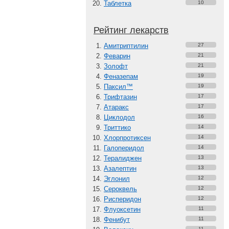
Таблетка
10
Рейтинг лекарств
Амитриптилин
27
Феварин
21
Золофт
21
Феназепам
19
Паксил™
19
Трифтазин
17
Атаракс
17
Циклодол
16
Триттико
14
Хлорпротиксен
14
Галоперидол
14
Тералиджен
13
Азалептин
13
Эглонил
12
Сероквель
12
Рисперидон
12
Флуоксетин
11
Фенибут
11
11