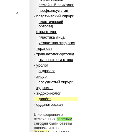
семейный психолог
профконсультант
-
пластический хирург
пластический
ортопед
-
стоматолог
пластика лица
челюстная хирургия
-
терапевт
-
травматолог-ортопед
голеностоп и стопа
-
уролог
андролог
-
хирург
сосудистый хирург
-
худеем...
-
эндокринолог
диабет
-
ординаторская
В конференциях
отмеченных
зеленым
сегодня были ответы
специалистов.