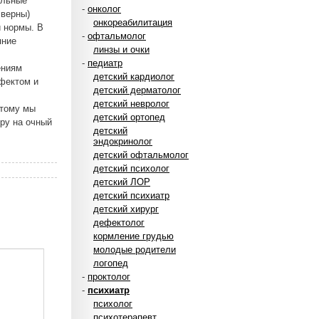
ильные
-
онколог
 верны)
онкореабилитация
й нормы. В
-
офтальмолог
яние
линзы и очки
-
педиатр
ениям
детский кардиолог
ффектом и
детский дерматолог
детский невролог
отому мы
детский ортопед
ру на очный
детский
эндокринолог
детский офтальмолог
детский психолог
детский ЛОР
детский психиатр
детский хирург
дефектолог
кормление грудью
молодые родители
логопед
-
проктолог
-
психиатр
психолог
психотерапевт