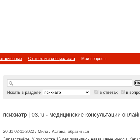
отвеченные
С ответами специалиста
Мои вопросы
Искать в разделе
в ответах
в вопр
психиатр | 03.ru - медицинские консультации онлай
20:31 02-11-2022 / Мила / Астана
,
обратиться
Здравствуйте. У подростка 15 лет появились навязчивые мысли. Как б