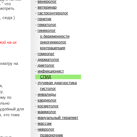
-
венеролог
 " что
-
ветеринар
смотреть
-
гастроэнтеролог
, сюда )
-
генетик
-
гематолог
-
гинеколог
о беременности
онкогинеколог
ой на их
контрацепция
-
гомеопат
-
дерматолог
хиатру на
-
диетолог
-
инфекционист
СПИД
-
лучевая диагностика
я,
гистолог
у,
-
инвалиды
ему по
-
кардиолог
ельно
-
косметолог
еудобный для
-
маммолог
, это тоже
-
мануальный терапевт
-
массаж
-
невролог
позвоночник