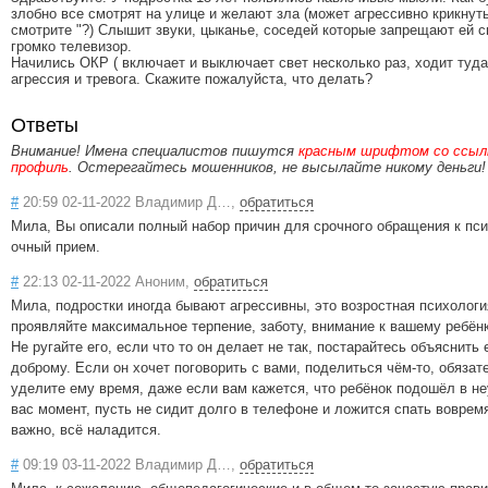
злобно все смотрят на улице и желают зла (может агрессивно крикнуть
смотрите "?) Слышит звуки, цыканье, соседей которые запрещают ей 
громко телевизор.
Начились ОКР ( включает и выключает свет несколько раз, ходит туда
агрессия и тревога. Скажите пожалуйста, что делать?
Ответы
Внимание! Имена специалистов пишутся
красным шрифтом со ссылк
профиль
. Остерегайтесь мошенников, не высылайте никому деньги!
#
20:59 02-11-2022 Владимир Д…,
обратиться
Мила, Вы описали полный набор причин для срочного обращения к пси
очный прием.
#
22:13 02-11-2022 Аноним,
обратиться
Мила, подростки иногда бывают агрессивны, это возростная психологи
проявляйте максимальное терпение, заботу, внимание к вашему ребёнк
Не ругайте его, если что то он делает не так, постарайтесь объяснить 
доброму. Если он хочет поговорить с вами, поделиться чём-то, обязат
уделите ему время, даже если вам кажется, что ребёнок подошёл в н
вас момент, пусть не сидит долго в телефоне и ложится спать вовремя
важно, всё наладится.
#
09:19 03-11-2022 Владимир Д…,
обратиться