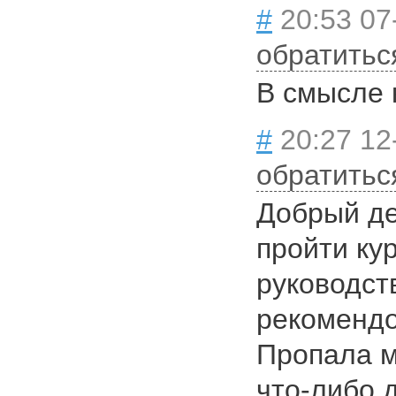
#
20:53 07
обратитьс
В смысле 
#
20:27 12
обратитьс
Добрый де
пройти ку
руководст
рекомендо
Пропала м
что-либо д