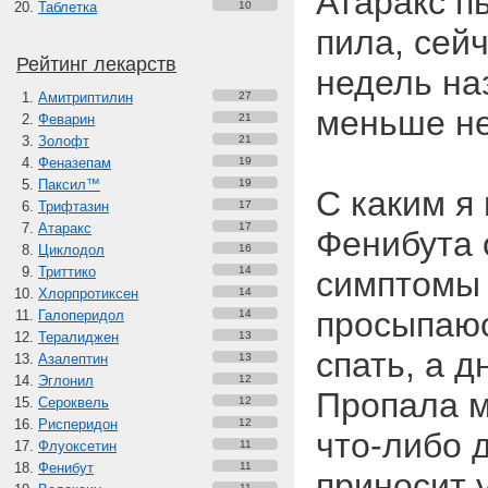
Атаракс п
Таблетка
10
пила, сей
Рейтинг лекарств
недель на
Амитриптилин
27
меньше не
Феварин
21
Золофт
21
Феназепам
19
Паксил™
19
С каким я
Трифтазин
17
Атаракс
17
Фенибута 
Циклодол
16
Триттико
14
симптомы 
Хлорпротиксен
14
просыпаюс
Галоперидол
14
Тералиджен
13
спать, а д
Азалептин
13
Эглонил
12
Пропала м
Сероквель
12
Рисперидон
12
что-либо 
Флуоксетин
11
Фенибут
11
приносит 
11