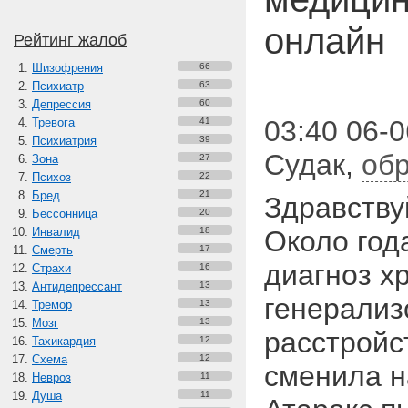
онлайн
Рейтинг жалоб
Шизофрения
66
Психиатр
63
Депрессия
60
03:40 06-0
Тревога
41
Психиатрия
39
Судак
,
обр
Зона
27
Психоз
22
Бред
21
Здравству
Бессонница
20
Инвалид
18
Около год
Смерть
17
диагноз х
Страхи
16
Антидепрессант
13
генерализ
Тремор
13
Мозг
13
расстройс
Тахикардия
12
Схема
12
сменила н
Невроз
11
Душа
11