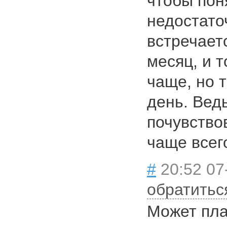
чтобы пон
недостато
встречает
месяц, и т
чаще, но 
день. Вед
почувство
чаще всего
#
20:52 07
обратитьс
Может пла