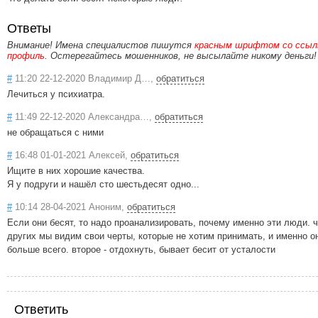
Ответы
Внимание! Имена специалистов пишутся
красным шрифтом со ссылк
профиль
. Остерегайтесь мошенников, не высылайте никому деньги!
#
11:20 22-12-2020 Владимир Д…,
обратиться
Лечиться у психиатра.
#
11:49 22-12-2020 Александра…,
обратиться
не обращаться с ними
#
16:48 01-01-2021 Алексей,
обратиться
Ищите в них хорошие качества.
Я у подруги и нашёл сто шестьдесят одно...
#
10:14 28-04-2021 Аноним,
обратиться
Если они бесят, то надо проанализировать, почему именно эти люди. ч
других мы видим свои черты, которые не хотим принимать, и именно о
больше всего. второе - отдохнуть, бывает бесит от усталости
Ответить