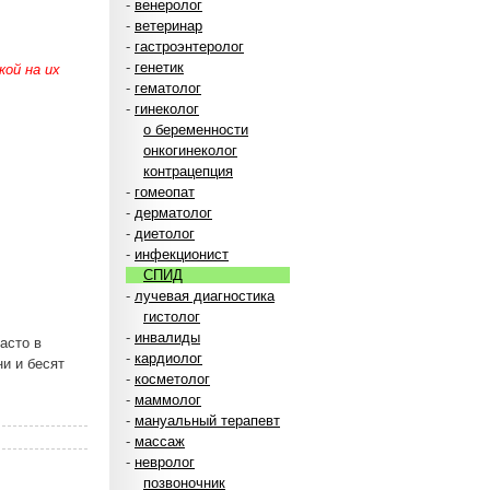
-
венеролог
-
ветеринар
-
гастроэнтеролог
-
генетик
ой на их
-
гематолог
-
гинеколог
о беременности
онкогинеколог
контрацепция
-
гомеопат
-
дерматолог
-
диетолог
-
инфекционист
СПИД
-
лучевая диагностика
гистолог
-
инвалиды
асто в
-
кардиолог
ни и бесят
-
косметолог
-
маммолог
-
мануальный терапевт
-
массаж
-
невролог
позвоночник