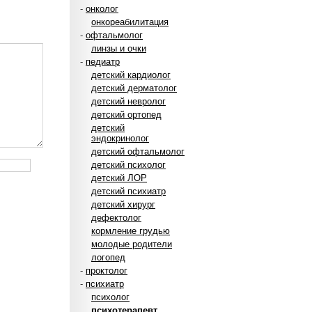
-
онколог
онкореабилитация
-
офтальмолог
линзы и очки
-
педиатр
детский кардиолог
детский дерматолог
детский невролог
детский ортопед
детский
эндокринолог
детский офтальмолог
детский психолог
детский ЛОР
детский психиатр
детский хирург
дефектолог
кормление грудью
молодые родители
логопед
-
проктолог
-
психиатр
психолог
психотерапевт