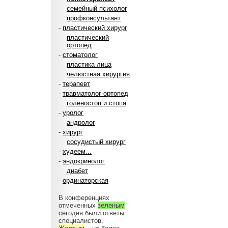
семейный психолог
профконсультант
-
пластический хирург
пластический
ортопед
-
стоматолог
пластика лица
челюстная хирургия
-
терапевт
-
травматолог-ортопед
голеностоп и стопа
-
уролог
андролог
-
хирург
сосудистый хирург
-
худеем...
-
эндокринолог
диабет
-
ординаторская
В конференциях
отмеченных
зеленым
сегодня были ответы
специалистов.