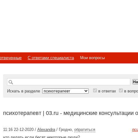
отвеченные
С ответами специалиста
Мои вопросы
Искать в разделе
в ответах
в вопр
психотерапевт | 03.ru - медицинские консультации 
11:16 22-12-2020 /
Alexandra
/ Гродно
,
обратиться
пс
что делать если бесят некоторые люди?