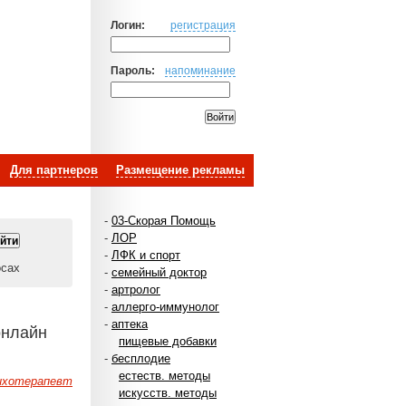
Логин:
регистрация
Пароль:
напоминание
Для партнеров
Размещение рекламы
-
03-Скорая Помощь
-
ЛОР
-
ЛФК и спорт
осах
-
семейный доктор
-
артролог
-
аллерго-иммунолог
-
аптека
онлайн
пищевые добавки
-
бесплодие
естеств. методы
ихотерапевт
искусств. методы