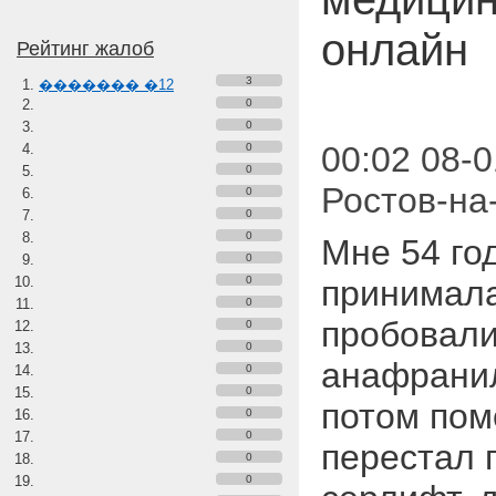
онлайн
Рейтинг жалоб
3
������� �12
0
0
00:02 08-0
0
0
Ростов-на
0
0
0
Мне 54 год
0
0
принимала
0
пробовали
0
0
анафранил
0
0
потом пом
0
0
перестал 
0
0