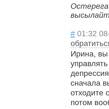
Остерега
высылайте
#
01:32 08
обратитьс
Ирина, вы
управлять
депрессия 
сначала в
отходите о
потом воо