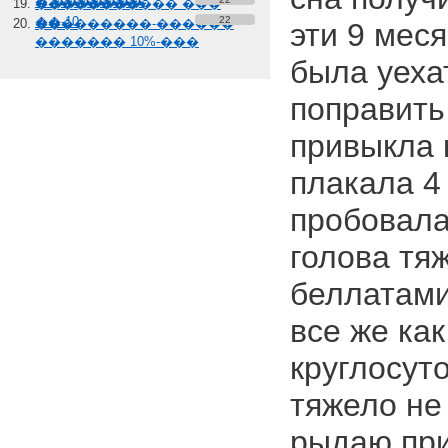
� �������
����������� ���
��-10
22
���������-������
эти 9 мес
������� 10%-���
была уехат
поправить 
привыкла к
плакала 4
пробовала 
голова тя
беллатами
все же ка
круглосуто
тяжело не
рыдаю при