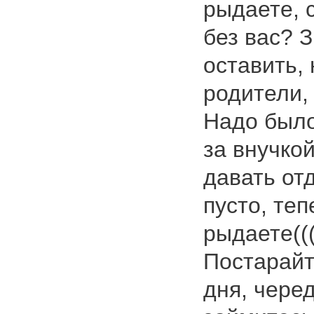
рыдаете, 
без вас? З
оставить,
родители, 
Надо было
за внучко
давать отд
пусто, теп
рыдаете(((
Постарайт
дня, чере