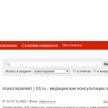
отвеченные
С ответами специалиста
Мои вопросы
Искать в разделе
в ответах
в вопр
психотерапевт | 03.ru - медицинские консультации 
07:51 07-11-2022 / Женя
,
обратиться
пс
Здравствуйте. Как перестать просыпаться ночью в одно и тоже время?