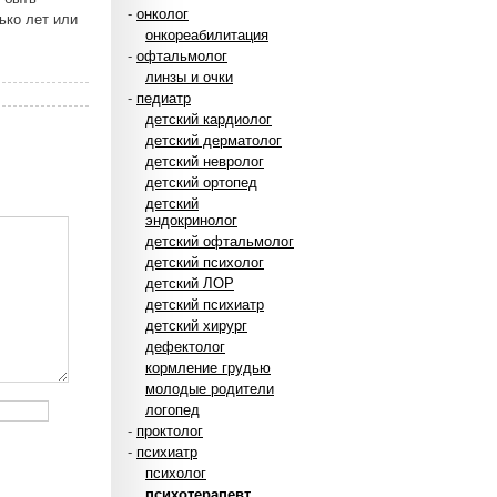
-
онколог
ько лет или
онкореабилитация
-
офтальмолог
линзы и очки
-
педиатр
детский кардиолог
детский дерматолог
детский невролог
детский ортопед
детский
эндокринолог
детский офтальмолог
детский психолог
детский ЛОР
детский психиатр
детский хирург
дефектолог
кормление грудью
молодые родители
логопед
-
проктолог
-
психиатр
психолог
психотерапевт