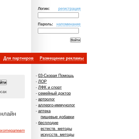
Логин:
регистрация
Пароль:
напоминание
Для партнеров
Размещение рекламы
-
03-Скорая Помощь
-
ЛОР
-
ЛФК и спорт
осах
-
семейный доктор
-
артролог
-
аллерго-иммунолог
-
аптека
онлайн
пищевые добавки
-
бесплодие
естеств. методы
ихотерапевт
искусств. методы