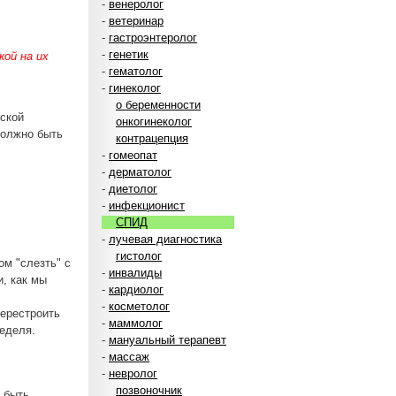
-
венеролог
-
ветеринар
-
гастроэнтеролог
-
генетик
ой на их
-
гематолог
-
гинеколог
о беременности
еской
онкогинеколог
должно быть
контрацепция
-
гомеопат
-
дерматолог
-
диетолог
-
инфекционист
СПИД
-
лучевая диагностика
гистолог
ом "слезть" с
-
инвалиды
, как мы
-
кардиолог
-
косметолог
перестроить
-
маммолог
неделя.
-
мануальный терапевт
-
массаж
-
невролог
позвоночник
т быть