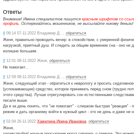
Ответы
Внимание! Имена специалистов пишутся
красным шрифтом со ссылк
профиль
. Остерегайтесь мошенников, не высылайте никому деньги!
#
09:14 07-11-2022 Владимир Д…,
обратиться
Женя, правильно проводить вечер: в спокойствии, с умеренной физич
нагрузкой, приятный душ. И следить за общим временем сна - оно не 
излишне большим.
#
12:01 08-11-2022 Женя,
обратиться
Не помогает...
#
12:59 08-11-2022 Владимир Д…,
обратиться
Женя, следующий этап - обратиться к неврологу и просить седативное
(успокаивающее) средство, которое принимать перед сном (трудно пот
этого средства). Лучше отрегулировать сон естественными следствами
писали выше.
Да и за день понять, что "не помогает" - слишком быстрая "реакция" - 
режим и дать организму войти в нужный цикл - это не день и даже не 
#
02:04 26-11-2022
Хажилина Ирина Ивановна
,
обратиться
Женя,
здравствуйте! ночные просыпания могут говорить о тревоге. Это може