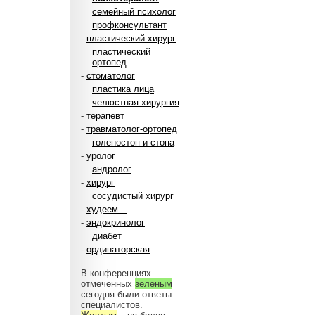
семейный психолог
профконсультант
-
пластический хирург
пластический
ортопед
-
стоматолог
пластика лица
челюстная хирургия
-
терапевт
-
травматолог-ортопед
голеностоп и стопа
-
уролог
андролог
-
хирург
сосудистый хирург
-
худеем...
-
эндокринолог
диабет
-
ординаторская
В конференциях
отмеченных
зеленым
сегодня были ответы
специалистов.