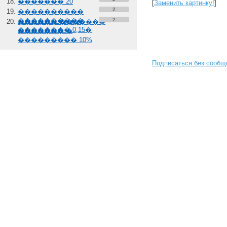
������� 20
[
Заменить картинку!
]
2
����������
����������
2
������ �������
�������� 0,15�
������� �
��������� 10%
Подписаться без сообщ