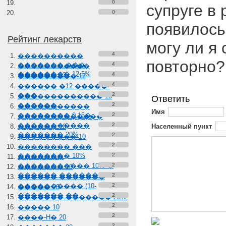
0
супруге в
0
появилось
Рейтинг лекарств
могу ли я
4
����������
повторно?
������� ���
4
�����������
�������� 12,5%
������ 12
4
���������-12
4
������ �12 �����-
���
2
������������� 15
Ответить
������
2
�����������
Имя
�������� 0,15�
2
�������������
�����������
2
������ 10
Населенный пункт
������� 20%
2
��������� 10
2
�������� ���
�������� 10%
2
�������
����������� 10% �
2
������� 10
������ �������
2
������ �������
���������� (10-
2
����� 20
������� ��
2
������� ������� 20%
2
����� 10
2
����-H� 20
2