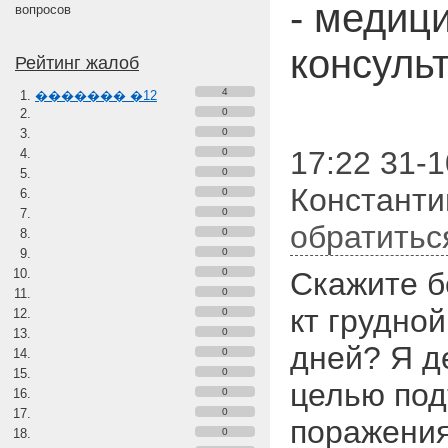
- медиц
вопросов
консуль
Рейтинг жалоб
4
������� �12
0
0
17:22 31-1
0
0
Константи
0
0
обратитьс
0
0
0
Скажите б
0
кт грудной
0
0
дней? Я де
0
0
целью под
0
0
поражения
0