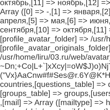
октябрь,[11] => ноябрь,[12] 
Array ([0] => -,[1] => января,[
апреля,[5] => мая,[6] => июня,
сентября,[10] => октября,[11]
[profile_avatar_folder] => /usr/
[profile_avatar_originals_folder
/usr/home/liru/03.ru/web/avatar_
~Dn;+Co|L+`]xXcy|=oW$J)o)NjT
("Vx}AaCnw#f#Ses@r.6Y@K*Hxv
countries,[questions_table] =>
[groups_table] => groups,[users
,[mail] => Array ([mailtype] => 