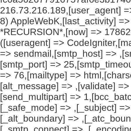
216.73.216.189,[user_agent] => 
8) AppleWebK,[last_activity] =
*RECURSION*,[now] => 1786204
([useragent] => CodeIgniter,[ma
=> sendmail,[smtp_host] => ,[s
[smtp_port] => 25,[smtp_timeou
=> 76,[mailtype] => html,[charse
[alt_message] => ,[validate] => ,
[send_multipart] => 1,[bcc_ba
[_safe_mode] => ,[_subject] => 
[_alt_boundary] => ,[_atc_boun
[_smtp_connect] => ,[_encoding