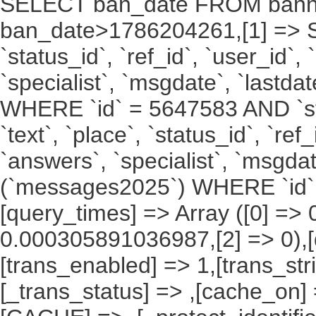
SELECT ban_date FROM bann
ban_date>1786204261,[1] => SELE
`status_id`, `ref_id`, `user_id`,
`specialist`, `msgdate`, `last
WHERE `id` = 5647583 AND `stat
`text`, `place`, `status_id`, `ref
`answers`, `specialist`, `msgda
(`messages2025`) WHERE `id` 
[query_times] => Array ([0] =
0.000305891036987,[2] => 0),[
[trans_enabled] => 1,[trans_str
[_trans_status] => ,[cache_on] 