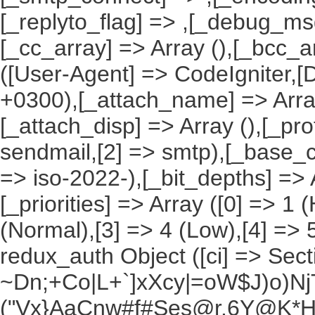
[_replyto_flag] => ,[_debug_msg]
[_cc_array] => Array (),[_bcc_a
([User-Agent] => CodeIgniter,[
+0300),[_attach_name] => Array 
[_attach_disp] => Array (),[_pro
sendmail,[2] => smtp),[_base_ch
=> iso-2022-),[_bit_depths] => Ar
[_priorities] => Array ([0] => 1 
(Normal),[3] => 4 (Low),[4] => 
redux_auth Object ([ci] => Sec
~Dn;+Co|L+`]xXcy|=oW$J)o)NjT
("Vx}AaCnw#f#Ses@r.6Y@K*Hxv