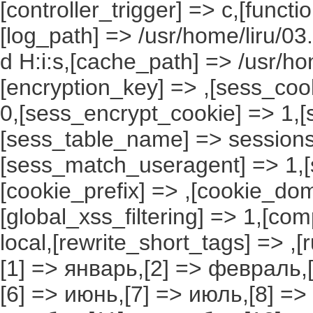
[controller_trigger] => c,[funct
[log_path] => /usr/home/liru/03
d H:i:s,[cache_path] => /usr/ho
[encryption_key] => ,[sess_coo
0,[sess_encrypt_cookie] => 1,
[sess_table_name] => sessions
[sess_match_useragent] => 1,[
[cookie_prefix] => ,[cookie_do
[global_xss_filtering] => 1,[co
local,[rewrite_short_tags] => ,
[1] => январь,[2] => февраль,[
[6] => июнь,[7] => июль,[8] =>