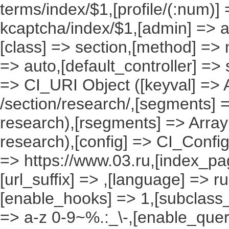
terms/index/$1,[profile/(:num)] 
kcaptcha/index/$1,[admin] => ad
[class] => section,[method] => 
=> auto,[default_controller] => 
=> CI_URI Object ([keyval] => Ar
/section/research/,[segments] =
research),[rsegments] => Array
research),[config] => CI_Config
=> https://www.03.ru,[index_pa
[url_suffix] => ,[language] => r
[enable_hooks] => 1,[subclass_
=> a-z 0-9~%.:_\-,[enable_query