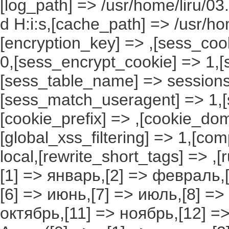
[log_path] => /usr/home/liru/03
d H:i:s,[cache_path] => /usr/ho
[encryption_key] => ,[sess_coo
0,[sess_encrypt_cookie] => 1,
[sess_table_name] => sessions
[sess_match_useragent] => 1,[
[cookie_prefix] => ,[cookie_do
[global_xss_filtering] => 1,[co
local,[rewrite_short_tags] => ,
[1] => январь,[2] => февраль,[
[6] => июнь,[7] => июль,[8] =>
октябрь,[11] => ноябрь,[12] 