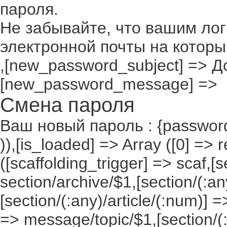
пароля.
Не забывайте, что вашим лог
электронной почты на которы
,[new_password_subject] => До
[new_password_message] =>
Смена пароля
Ваш новый пароль : {passwor
)),[is_loaded] => Array ([0] => 
([scaffolding_trigger] => scaf,[
section/archive/$1,[section/(:any
[section/(:any)/article/(:num)] =
=> message/topic/$1,[section/