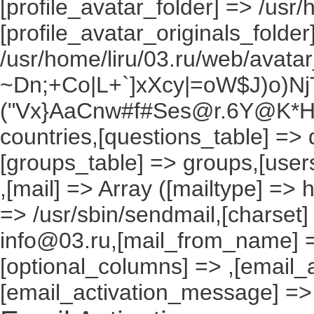
[profile_avatar_folder] => /usr/
[profile_avatar_originals_folder
/usr/home/liru/03.ru/web/avatar_
~Dn;+Co|L+`]xXcy|=oW$J)o)NjT
("Vx}AaCnw#f#Ses@r.6Y@K*Hxv
countries,[questions_table] =>
[groups_table] => groups,[users
,[mail] => Array ([mailtype] => 
=> /usr/sbin/sendmail,[charset]
info@03.ru,[mail_from_name] =
[optional_columns] => ,[email_a
[email_activation_message] =>