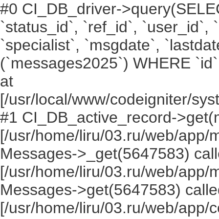
#0 CI_DB_driver->query(SELECT `i
`status_id`, `ref_id`, `user_id`,
`specialist`, `msgdate`, `lastd
(`messages2025`) WHERE `id` =
at
[/usr/local/www/codeigniter/s
#1 CI_DB_active_record->get(
[/usr/home/liru/03.ru/web/app
Messages->_get(5647583) call
[/usr/home/liru/03.ru/web/app
Messages->get(5647583) calle
[/usr/home/liru/03.ru/web/app/c