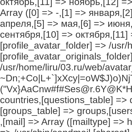
октябрь,[11] => ноябрь,[12] 
Array ([0] => -,[1] => января,[
апреля,[5] => мая,[6] => июня,
сентября,[10] => октября,[11]
[profile_avatar_folder] => /usr/
[profile_avatar_originals_folder
/usr/home/liru/03.ru/web/avatar_
~Dn;+Co|L+`]xXcy|=oW$J)o)NjT
("Vx}AaCnw#f#Ses@r.6Y@K*Hxv
countries,[questions_table] =>
[groups_table] => groups,[users
,[mail] => Array ([mailtype] => 