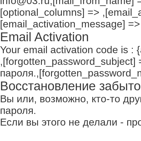
info@03.ru,[mail_from_name] =
[optional_columns] => ,[email_a
[email_activation_message] =>
Email Activation
Your email activation code is : 
,[forgotten_password_subject
пароля.,[forgotten_password_
Восстановление забыто
Вы или, возможно, кто-то др
пароля.
Если вы этого не делали - п