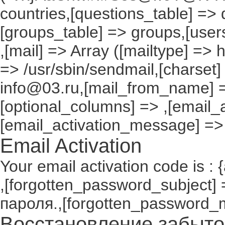
countries,[questions_table] =>
[groups_table] => groups,[users
,[mail] => Array ([mailtype] => 
=> /usr/sbin/sendmail,[charset]
info@03.ru,[mail_from_name] =
[optional_columns] => ,[email_a
[email_activation_message] =>
Email Activation
Your email activation code is : 
,[forgotten_password_subject
пароля.,[forgotten_password_
Восстановление забыто