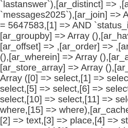
`lastanswer`),[ar_distinct] => ,
`messages2025`),[ar_join] => Ar
= 5647583,[1] => AND `status_id`
[ar_groupby] => Array (),[ar_hav
[ar_offset] => ,[ar_order] => ,[
(),[ar_wherein] => Array (),[ar_
[ar_store_array] => Array (),[a
Array ([0] => select,[1] => selec
select,[5] => select,[6] => selec
select,[10] => select,[11] => sel
where,[15] => where),[ar_cache_s
[2] => text,[3] => place,[4] => s