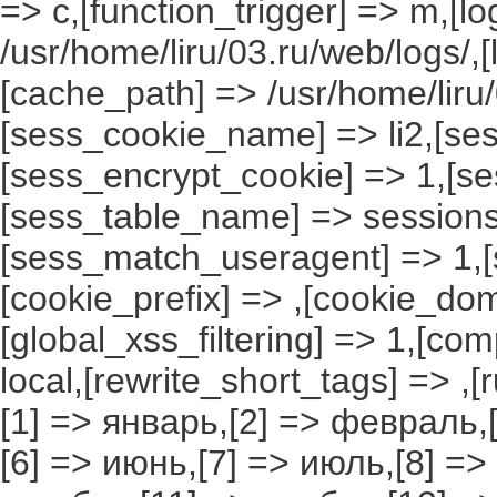
=> c,[function_trigger] => m,[l
/usr/home/liru/03.ru/web/logs/,
[cache_path] => /usr/home/liru
[sess_cookie_name] => li2,[ses
[sess_encrypt_cookie] => 1,[s
[sess_table_name] => sessions
[sess_match_useragent] => 1,[
[cookie_prefix] => ,[cookie_do
[global_xss_filtering] => 1,[co
local,[rewrite_short_tags] => ,
[1] => январь,[2] => февраль,[
[6] => июнь,[7] => июль,[8] =>