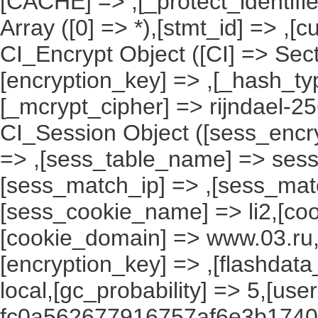
[CACHE] => ,[_protect_identifie
Array ([0] => *),[stmt_id] => ,[c
CI_Encrypt Object ([CI] => Se
[encryption_key] => ,[_hash_ty
[_mcrypt_cipher] => rijndael-2
CI_Session Object ([sess_encr
=> ,[sess_table_name] => sess
[sess_match_ip] => ,[sess_mat
[sess_cookie_name] => li2,[cook
[cookie_domain] => www.03.ru,
[encryption_key] => ,[flashdata
local,[gc_probability] => 5,[use
fc0a562677916757af6e3b17402