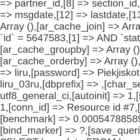
=> partner_id,[8] => section_id,
=> msgdate,[12] => lastdate,[1
Array (),[ar_cache_join] => Arr
`id` = 5647583,[1] => AND `stat
[ar_cache_groupby] => Array ()
[ar_cache_orderby] => Array ()
=> liru,[password] => Piekjisko
liru_03ru,[dbprefix] => ,[char_se
utf8_general_ci,[autoinit] => 1,
1,[conn_id] => Resource id #7,[
[benchmark] => 0.00054788589
[bind_marker] => ?,[save_querie