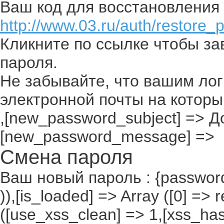
Ваш код для восстановления 
http://www.03.ru/auth/restore_
Кликните по ссылке чтобы з
пароля.
Не забывайте, что вашим лог
электронной почты на которы
,[new_password_subject] => До
[new_password_message] =>
Смена пароля
Ваш новый пароль : {passwor
)),[is_loaded] => Array ([0] =>
([use_xss_clean] => 1,[xss_ha