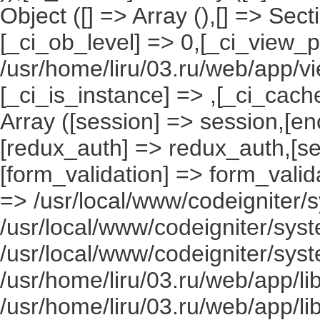
Object ([] => Array (),[] => Se
[_ci_ob_level] => 0,[_ci_view_p
/usr/home/liru/03.ru/web/app/vi
[_ci_is_instance] => ,[_ci_cach
Array ([session] => session,[en
[redux_auth] => redux_auth,[sec
[form_validation] => form_valida
=> /usr/local/www/codeigniter/s
/usr/local/www/codeigniter/syst
/usr/local/www/codeigniter/syst
/usr/home/liru/03.ru/web/app/li
/usr/home/liru/03.ru/web/app/li