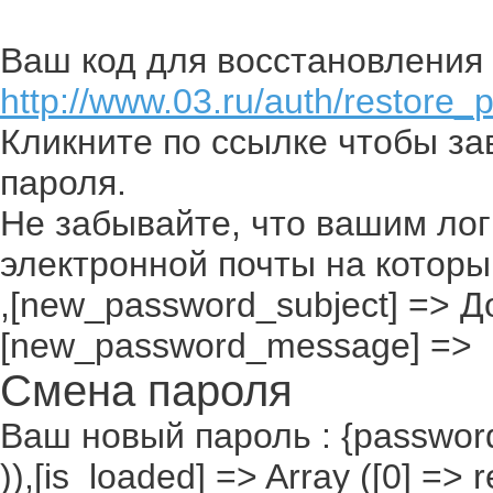
Ваш код для восстановления 
http://www.03.ru/auth/restore_
Кликните по ссылке чтобы з
пароля.
Не забывайте, что вашим лог
электронной почты на которы
,[new_password_subject] => До
[new_password_message] =>
Смена пароля
Ваш новый пароль : {passwor
)),[is_loaded] => Array ([0] =>