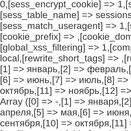
0,[sess_encrypt_cookie] => 1,
[sess_table_name] => sessions
[sess_match_useragent] => 1,[
[cookie_prefix] => ,[cookie_do
[global_xss_filtering] => 1,[co
local,[rewrite_short_tags] => ,
[1] => январь,[2] => февраль,[
[6] => июнь,[7] => июль,[8] =>
октябрь,[11] => ноябрь,[12] 
Array ([0] => -,[1] => января,[
апреля,[5] => мая,[6] => июня,
сентября,[10] => октября,[11]