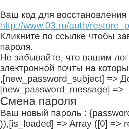
Ваш код для восстановления 
http://www.03.ru/auth/restore_
Кликните по ссылке чтобы з
пароля.
Не забывайте, что вашим лог
электронной почты на которы
,[new_password_subject] => До
[new_password_message] =>
Смена пароля
Ваш новый пароль : {passwor
)),[is_loaded] => Array ([0] =>