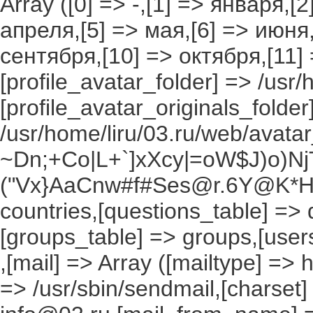
Array ([0] => -,[1] => января,[
апреля,[5] => мая,[6] => июня,
сентября,[10] => октября,[11]
[profile_avatar_folder] => /usr/
[profile_avatar_originals_folder
/usr/home/liru/03.ru/web/avatar_
~Dn;+Co|L+`]xXcy|=oW$J)o)NjT
("Vx}AaCnw#f#Ses@r.6Y@K*Hxv
countries,[questions_table] =>
[groups_table] => groups,[users
,[mail] => Array ([mailtype] => 
=> /usr/sbin/sendmail,[charset]