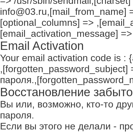
=> /usr/sbin/sendmail,[charset]
info@03.ru,[mail_from_name] =
[optional_columns] => ,[email_a
[email_activation_message] =>
Email Activation
Your email activation code is : 
,[forgotten_password_subject
пароля.,[forgotten_password_
Восстановление забыто
Вы или, возможно, кто-то др
пароля.
Если вы этого не делали - п