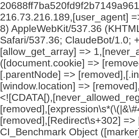
20688ff7ba520fd9f2b7149a9611
216.73.216.189,[user_agent] => 
8) AppleWebKit/537.36 (KHTML
Safari/537.36; ClaudeBot/1.0;
[allow_get_array] => 1,[never_
([document.cookie] => [remove
[.parentNode] => [removed],[.
[window.location] => [removed]
<![CDATA[),[never_allowed_regex
[removed],[expression\s*(\(|&\#4
[removed],[Redirect\s+302] =>
CI_Benchmark Object ([marker] 