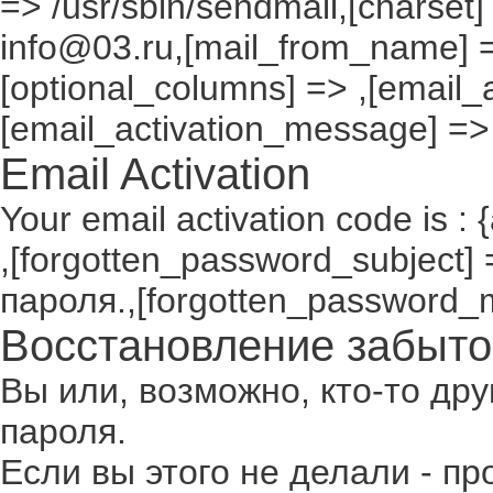
=> /usr/sbin/sendmail,[charset]
info@03.ru,[mail_from_name] =
[optional_columns] => ,[email_a
[email_activation_message] =>
Email Activation
Your email activation code is : 
,[forgotten_password_subject
пароля.,[forgotten_password_
Восстановление забыто
Вы или, возможно, кто-то др
пароля.
Если вы этого не делали - п