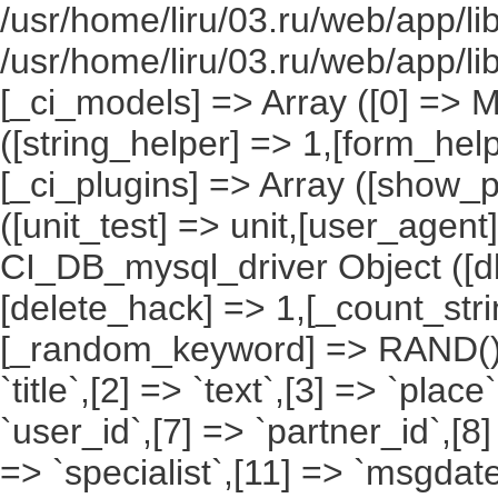
/usr/home/liru/03.ru/web/app/li
/usr/home/liru/03.ru/web/app/l
[_ci_models] => Array ([0] => 
([string_helper] => 1,[form_hel
[_ci_plugins] => Array ([show_p
([unit_test] => unit,[user_agent
CI_DB_mysql_driver Object ([db
[delete_hack] => 1,[_count_st
[_random_keyword] => RAND(),[a
`title`,[2] => `text`,[3] => `place
`user_id`,[7] => `partner_id`,[8
=> `specialist`,[11] => `msgdate