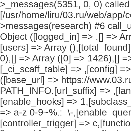
>_messages(5351, 0, 0) called
[/usr/home/liru/03.ru/web/app/c
>messages(research) #6 call_u
Object ([logged_in] => ,[] => Arr
[users] => Array (),[total_found
0),[] => Array ([0] => 1426),[] =
[_ci_scaff_table] => ,[config] =
([base_url] => https://www.03.r
PATH_INFO,[url_suffix] => ,[la
[enable_hooks] => 1,[subclass_
=> a-z 0-9~%.:_\-,[enable_query
[controller_trigger] => c,[funct