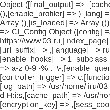
Object ([final_output] => ,[cac
(),[enable_profiler] => ),[lang
Array (),[is_loaded] => Array ()
=> CI_Config Object ([config] =
https://www.03.ru,[index_page]
[url_suffix] => ,[language] => r
[enable_hooks] => 1,[subclass_
=> a-z 0-9~%.:_\-,[enable_query
[controller_trigger] => c,[funct
[log_path] => /usr/home/liru/03
d H:i:s,[cache_path] => /usr/ho
[encryption_key] => ,[sess_coo