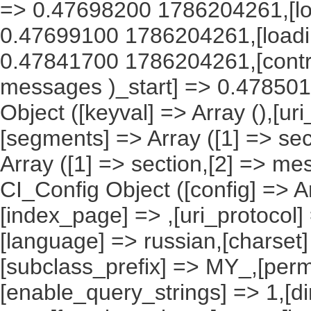
=> 0.47698200 1786204261,[lo
0.47699100 1786204261,[load
0.47841700 1786204261,[contro
messages )_start] => 0.478501
Object ([keyval] => Array (),[uri
[segments] => Array ([1] => sec
Array ([1] => section,[2] => me
CI_Config Object ([config] => A
[index_page] => ,[uri_protocol]
[language] => russian,[charset
[subclass_prefix] => MY_,[perm
[enable_query_strings] => 1,[dir