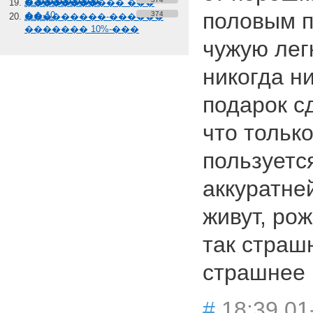
� �������
����������� ���
половым п
��-10
374
���������-������
������� 10%-���
чужую лег
никогда ни
подарок с
что тольк
пользуется
аккуратне
живут, ро
так страш
страшнее
#
18:39 01