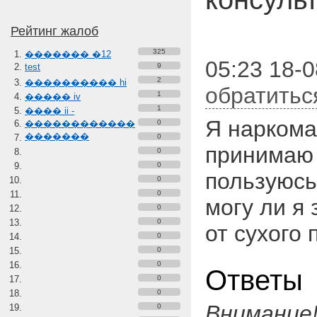
Рейтинг жалоб
325
������� �12
05:23 18-0
test
9
2
���������� hi
обратитьс
1
����� iv
1
���� ii -
Я наркома
������������
0
�������
0
принимаю 
0
0
пользуюсь
0
0
могу ли я
0
0
от сухого
0
0
0
Ответы
0
0
Внимание
0