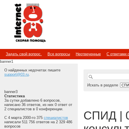
Internet
Скорая помощь
Задать свой вопрос.
Все вопросы
Неотвеченные
С ответами 
banner1
О найденных недочетах пишите
support@03.ru
.
Искать в разделе
banner3
Статистика
За сутки добавлено 6 вопросов,
написано 36 ответов, из них 0 ответ от
2 специалистов в 0 конференции.
СПИД | 
С 4 марта 2000-го 375
специалистов
написали 511 756 ответов на 2 329 486
консуль
вопросов