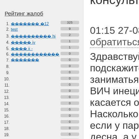
Рейтинг жалоб
325
������� �12
01:15 27-
test
9
2
���������� hi
обратитьс
1
����� iv
1
���� ii -
Здравству
������������
0
�������
0
подскажит
0
0
заниматья
0
0
ВИЧ инец
0
0
касается 
0
0
Насколько
0
если у па
0
0
десна, а 
0