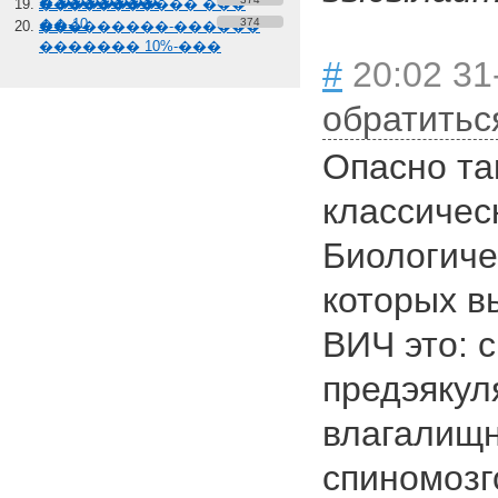
� �������
����������� ���
��-10
374
���������-������
������� 10%-���
#
20:02 31
обратитьс
Опасно так
классичес
Биологиче
которых в
ВИЧ это: 
предэякуля
влагалищ
спиномозг