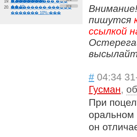
� �������
����������� ���
Внимание
��-10
374
���������-������
������� 10%-���
пишутся
ссылкой н
Остерега
высылайте
#
04:34 31
Гусман
,
об
При поцелу
оральном 
он отлича