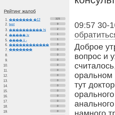
Рейтинг жалоб
325
������� �12
09:57 30-1
test
9
2
���������� hi
обратитьс
1
����� iv
1
���� ii -
Доброе ут
������������
0
�������
0
вопрос и 
0
0
считалось
0
0
оральном к
0
0
тут доктор
0
0
орального 
0
анального
0
0
намного т
0