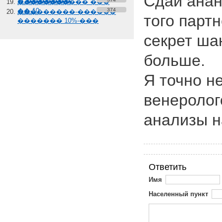
Сдай анан
� �������
����������� ���
��-10
374
���������-������
того парт
������� 10%-���
секрет ша
больше.
Я точно н
венеролог
анализы н
Ответить
Имя
Населенный пункт