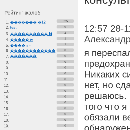
Рейтинг жалоб
325
������� �12
12:57 28-1
test
9
2
���������� hi
Александ
1
����� iv
1
���� ii -
я переспа
������������
0
�������
0
предохран
0
0
Никаких с
0
0
нет, но сд
0
0
решаюсь. 
0
0
того что я
0
обязали в
0
0
обнаружен
0