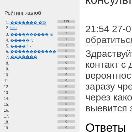
Рейтинг жалоб
325
������� �12
21:54 27-0
test
9
2
���������� hi
обратитьс
1
����� iv
1
���� ii -
Здраствуй
������������
0
�������
0
контакт с 
0
0
вероятнос
0
0
заразу чре
0
0
через как
0
0
выевится эт
0
0
0
Ответы
0