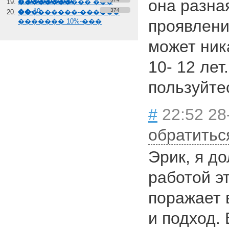
она разная
� �������
����������� ���
��-10
374
���������-������
проявлени
������� 10%-���
может ник
10- 12 лет
пользуйте
#
22:52 28
обратитьс
Эрик, я д
работой эт
поражает 
и подход. 