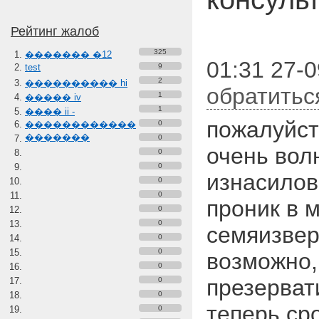
Рейтинг жалоб
325
������� �12
01:31 27-0
test
9
2
���������� hi
обратитьс
1
����� iv
1
���� ii -
пожалуйст
������������
0
�������
0
очень вол
0
0
изнасилов
0
0
проник в 
0
0
семяизвер
0
0
возможно,
0
презерват
0
0
теперь ср
0