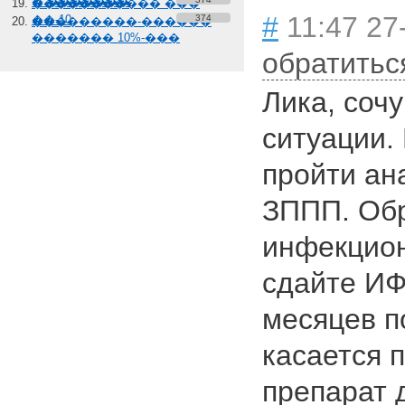
� �������
����������� ���
#
11:47 27
��-10
374
���������-������
������� 10%-���
обратитьс
Лика, соч
ситуации.
пройти ан
ЗППП. Обр
инфекцион
сдайте ИФ
месяцев п
касается п
препарат 