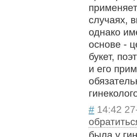
применяет
случаях, 
однако име
основе - 
букет, поэ
и его при
обязатель
гинеколог
#
14:42 27
обратитьс
была у гин