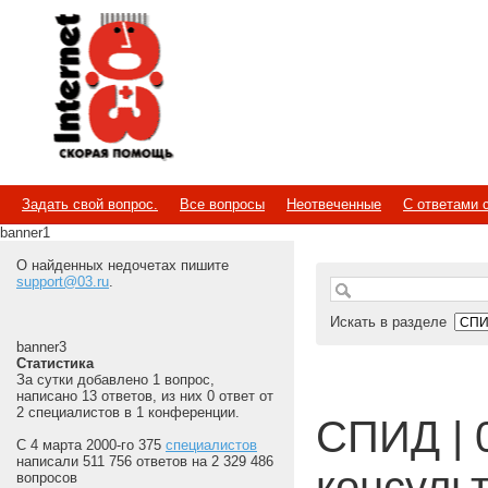
Internet
Скорая помощь
Задать свой вопрос.
Все вопросы
Неотвеченные
С ответами 
banner1
О найденных недочетах пишите
support@03.ru
.
Искать в разделе
banner3
Статистика
За сутки добавлено 1 вопрос,
написано 13 ответов, из них 0 ответ от
2 специалистов в 1 конференции.
СПИД | 
С 4 марта 2000-го 375
специалистов
написали 511 756 ответов на 2 329 486
консуль
вопросов