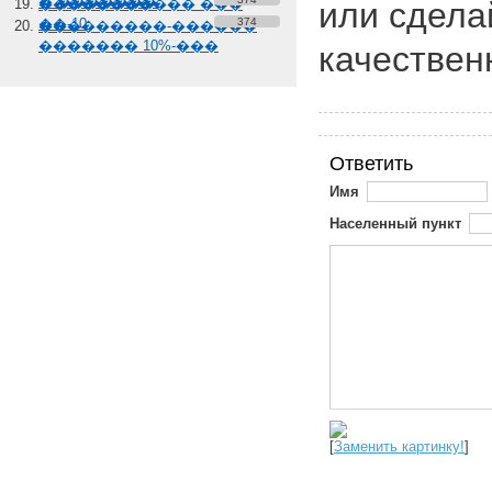
� �������
����������� ���
или сдела
��-10
374
���������-������
������� 10%-���
качествен
Ответить
Имя
Населенный пункт
[
Заменить картинку!
]