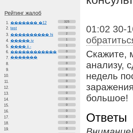
Рейтинг жалоб
325
������� �12
01:02 30-
test
9
2
���������� hi
обратитьс
1
����� iv
1
���� ii -
Скажите, 
������������
0
�������
0
анализу, 
0
0
недель по
0
0
заражения
0
0
большое!
0
0
0
Ответы
0
0
Внимание
0