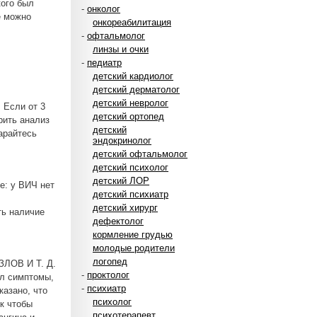
кого был
-
онколог
е можно
онкореабилитация
-
офтальмолог
линзы и очки
-
педиатр
детский кардиолог
детский дерматолог
детский невролог
 Если от 3
детский ортопед
рить анализ
детский
тарайтесь
эндокринолог
детский офтальмолог
детский психолог
детский ЛОР
е: у ВИЧ нет
детский психиатр
детский хирург
ть наличие
дефектолог
кормление грудью
молодые родители
логопед
ЛОВ И Т. Д.
-
проктолог
ил симптомы,
-
психиатр
казано, что
психолог
ик чтобы
психотерапевт