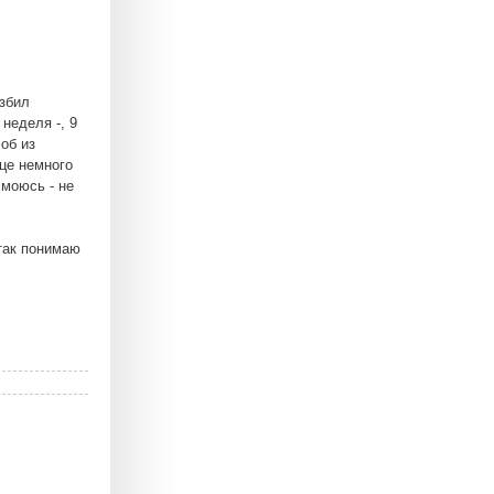
азбил
 неделя -, 9
фоб из
це немного
 моюсь - не
так понимаю