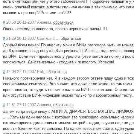
есть симптомы или нет у этого заболевания! !! Подробнее напишите у 
очень опасный контакт, а потом сильная ангина я так понимаю что себ
выносить приговор? ?так или нет? ??
#
20:58 26-11-2007 Аноним,
обратиться
Очень нескладно написала, просто нервничаю очень! !! !!
#
21:29 26-11-2007 Светлана…,
обратиться
Добрый всем вечер! По анализу мочи о ВИЧе разговора быть не может.
до 6 месяцев назад попутно был рискованный секс, тогда лучше прове
на ВИЧ. Если нет - проверьтесь у уролога (отвечается за почки) и пос
успокоиться. Действительно - сходите к психологу. Успехов!
#
12:08 27-11-2007 Erik,
обратиться
Никакого противоречия нет. Я в каждом втором ответе пишу одно и тож
специфичных симтомов. Это значит, что даже если какие- то симтомы
проявляются, то судить по ним о наличии ВИЧ невозможно. Определи
или отсутствие ВИЧ- инфекции можно только по лабораторному тесту.
#
12:51 27-11-2007 Аноним,
обратиться
Зачем тогда везде пишут: АНГИНА, ДИАРЕЯ, ВОСПАЛЕНИЕ ЛИМФОУЗ
.. .. Хоть бы один человек с которым это произошло нормально излож
которые происходили с ним в момент острой стадии, научно еще не до
все эти болячки как- то связаны. На одном известном сайте, один умн