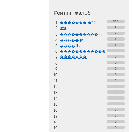
Рейтинг жалоб
325
������� �12
test
9
2
���������� hi
1
����� iv
1
���� ii -
������������
0
�������
0
0
0
0
0
0
0
0
0
0
0
0
0