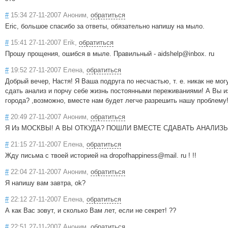
#
15:34 27-11-2007 Аноним,
обратиться
Eric, большое спасибо за ответы, обязательно напишу на мыло.
#
15:41 27-11-2007 Erik,
обратиться
Прошу прощения, ошибся в мыле. Правильный - aidshelp@inbox. ru
#
19:52 27-11-2007 Елена,
обратиться
Добрый вечер, Настя! Я Ваша подруга по несчастью, т. е. никак не мо
сдать анализ и порчу себе жизнь постоянными переживаниями! А Вы из
города? ,возможно, вместе нам будет легче разрешить нашу проблему! 
#
20:49 27-11-2007 Аноним,
обратиться
Я Из МОСКВЫ! А ВЫ ОТКУДА? ПОШЛИ ВМЕСТЕ СДАВАТЬ АНАЛИЗЫ
#
21:15 27-11-2007 Елена,
обратиться
Жду письма с твоей историей на dropofhappiness@mail. ru ! !!
#
22:04 27-11-2007 Аноним,
обратиться
Я напишу вам завтра, ok?
#
22:12 27-11-2007 Елена,
обратиться
А как Вас зовут, и сколько Вам лет, если не секрет! ??
#
22:51 27-11-2007 Аноним,
обратиться