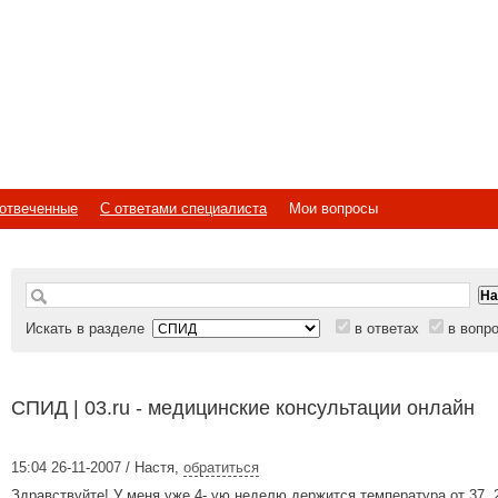
отвеченные
С ответами специалиста
Мои вопросы
Искать в разделе
в ответах
в вопр
СПИД | 03.ru - медицинские консультации онлайн
15:04 26-11-2007 / Настя
,
обратиться
Здравствуйте! У меня уже 4- ую неделю держится температура от 37. 2