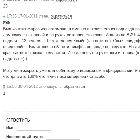
25
#
17:35 17-01-2011 Иван,
обратиться
Erik,
Был контакт с кровью наркомана, а именно выгоняя его из подьезда р
лампочку его головой и на руках осталась его кровь. Анализ на ВИЧ: 4
неделя -, 13 неделя -. Тест делался Комбо (ген антиген). Сам я спидо
спидофобов. Болит шея в области лимфов но вроде не вздутые. На ли
красных пятен, кожа шелушится. Иногда чешутся руки ноги и голова (я
надо тут =) ).
Могу ли я закрыть уже для себя тему о возможном инфицировании. Я 
что да и это 100% что я чист аки младенец? Спасибо
#
16:58 30-04-2012 анонимус…,
обратиться
1
Ответить
Имя
Населенный пункт