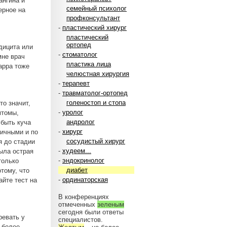
ангина и
семейный психолог
ерное на
профконсультант
-
пластический хирург
пластический
ортопед
дицита или
-
стоматолог
мне врач
пластика лица
арра тоже
челюстная хирургия
-
терапевт
-
травматолог-ортопед
голеностоп и стопа
то значит,
-
уролог
мтомы,
андролог
 быть куча
-
хирург
ичными и по
сосудистый хирург
я до стадии
-
худеем...
ыла острая
-
эндокринолог
только
диабет
отому, что
-
ординаторская
айте тест на
В конференциях
отмеченных
зеленым
сегодня были ответы
ревать у
специалистов.
 более.