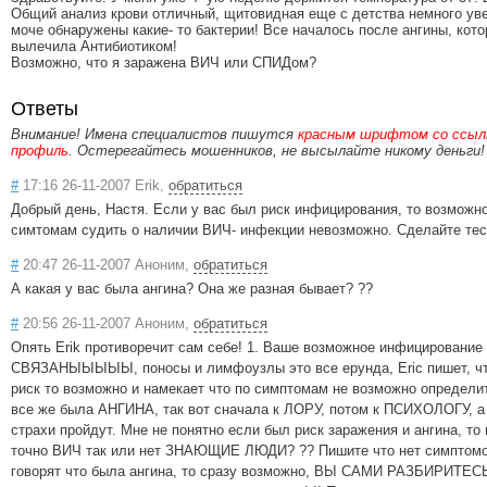
Общий анализ крови отличный, щитовидная еще с детства немного ув
моче обнаружены какие- то бактерии! Все началось после ангины, кот
вылечила Антибиотиком!
Возможно, что я заражена ВИЧ или СПИДом?
Ответы
Внимание! Имена специалистов пишутся
красным шрифтом со ссылк
профиль
. Остерегайтесь мошенников, не высылайте никому деньги!
#
17:16 26-11-2007 Erik,
обратиться
Добрый день, Настя. Если у вас был риск инфицирования, то возможно
симтомам судить о наличии ВИЧ- инфекции невозможно. Сделайте тес
#
20:47 26-11-2007 Аноним,
обратиться
А какая у вас была ангина? Она же разная бывает? ??
#
20:56 26-11-2007 Аноним,
обратиться
Опять Erik противоречит сам себе! 1. Ваше возможное инфицирование
СВЯЗАНЫЫЫЫЫ, поносы и лимфоузлы это все ерунда, Eric пишет, чт
риск то возможно и намекает что по симптомам не возможно определит
все же была АНГИНА, так вот сначала к ЛОРУ, потом к ПСИХОЛОГУ, а
страхи пройдут. Мне не понятно если был риск заражения и ангина, то 
точно ВИЧ так или нет ЗНАЮЩИЕ ЛЮДИ? ?? Пишите что нет симптомов
говорят что была ангина, то сразу возможно, ВЫ САМИ РАЗБИРИТЕ