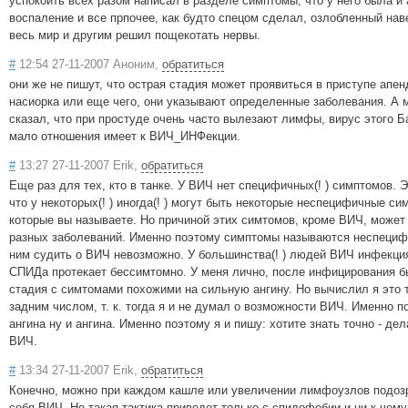
успокоить всех разом написал в разделе симптомы, что у него была и 
воспаление и все прпочее, как будто спецом сделал, озлобленный нав
весь мир и другим решил пощекотать нервы.
#
12:54 27-11-2007 Аноним,
обратиться
они же не пишут, что острая стадия может проявиться в приступе апен
насиорка или еще чего, они указывают определенные заболевания. А 
сказал, что при простуде очень часто вылезают лимфы, вирус этого Б
мало отношения имеет к ВИЧ_ИНФекции.
#
13:27 27-11-2007 Erik,
обратиться
Еще раз для тех, кто в танке. У ВИЧ нет специфичных(! ) симптомов. Э
что у некоторых(! ) иногда(! ) могут быть некоторые неспецифичные си
которые вы называете. Но причиной этих симтомов, кроме ВИЧ, может
разных заболеваний. Именно поэтому симптомы называются неспециф
ним судить о ВИЧ невозможно. У большинства(! ) людей ВИЧ инфекци
СПИДа протекает бессимтомно. У меня лично, после инфицирования б
стадия с симтомами похожими на сильную ангину. Но вычислил я это 
задним числом, т. к. тогда я и не думал о возможности ВИЧ. Именно п
ангина ну и ангина. Именно поэтому я и пишу: хотите знать точно - дел
ВИЧ.
#
13:34 27-11-2007 Erik,
обратиться
Конечно, можно при каждом кашле или увеличении лимфоузлов подоз
себя ВИЧ. Но такая тактика приведет только с спидофобии и ни к чему