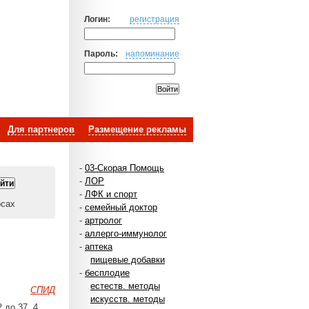
Логин:
регистрация
Пароль:
напоминание
Для партнеров
Размещение рекламы
-
03-Скорая Помощь
-
ЛОР
-
ЛФК и спорт
осах
-
семейный доктор
-
артролог
-
аллерго-иммунолог
-
аптека
пищевые добавки
-
бесплодие
естеств. методы
СПИД
искусств. методы
 до 37. 4.