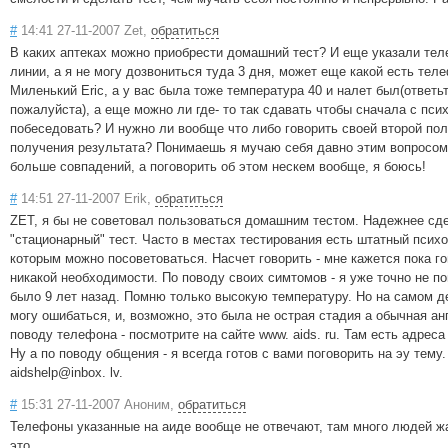
#
14:41 27-11-2007 Zet,
обратиться
В каких аптеках можно приобрести домашний тест? И еще указали тел
линии, а я не могу дозвониться туда 3 дня, может еще какой есть тел
Миленький Eric, а у вас была тоже температура 40 и налет был(ответь
пожалуйста), а еще можно ли где- то так сдавать чтобы сначала с пси
побеседовать? И нужно ли вообще что либо говорить своей второй по
получения результата? Понимаешь я мучаю себя давно этим вопросом
больше совпадений, а поговорить об этом нескем вообще, я боюсь!
#
14:51 27-11-2007 Erik,
обратиться
ZET, я бы не советовал пользоваться домашним тестом. Надежнее сд
"стационарный" тест. Часто в местах тестирования есть штатный психо
которым можно посоветоваться. Насчет говорить - мне кажется пока го
никакой необходимости. По поводу своих симтомов - я уже точно не п
было 9 лет назад. Помню только высокую температуру. Но на самом д
могу ошибаться, и, возможно, это была не острая стадия а обычная ан
поводу телефона - посмотрите на сайте www. aids. ru. Там есть адрес
Ну а по поводу общения - я всегда готов с вами поговорить на эу тему
aidshelp@inbox. lv.
#
15:31 27-11-2007 Аноним,
обратиться
Телефоны указанные на аиде вообще не отвечают, там много людей ж
это