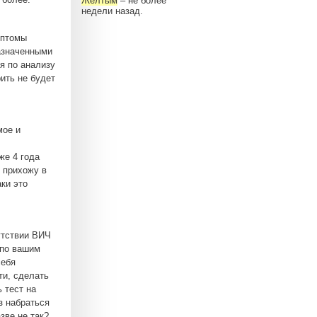
Желтым
– не более
недели назад.
мптомы
азначенными
я по анализу
рить не будет
мое и
же 4 года
 прихожу в
ки это
утствии ВИЧ
 по вашим
себя
ти, сделать
 тест на
з набраться
зве не так?