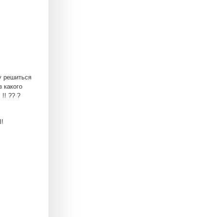
гу решиться
 какого
!! ?? ?
!