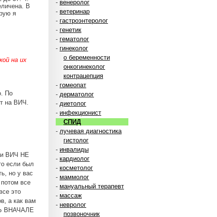
-
венеролог
еличена. В
-
ветеринар
орую я
-
гастроэнтеролог
-
генетик
-
гематолог
-
гинеколог
о беременности
ой на их
онкогинеколог
контрацепция
-
гомеопат
. По
-
дерматолог
т на ВИЧ.
-
диетолог
-
инфекционист
СПИД
-
лучевая диагностика
гистолог
-
инвалиды
 и ВИЧ НЕ
-
кардиолог
о если был
-
косметолог
ь, но у вас
-
маммолог
 потом все
-
мануальный терапевт
все это
-
массаж
, а как вам
-
невролог
СЬ ВНАЧАЛЕ
позвоночник