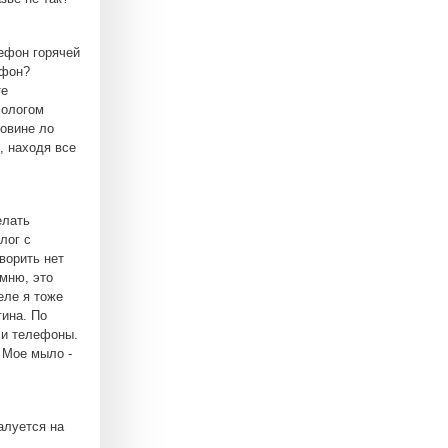
ефон горячей
ефон?
те
хологом
ловине ло
, находя все
елать
лог с
ворить нет
омню, это
еле я тоже
гина. По
а и телефоны.
. Мое мыло -
алуется на