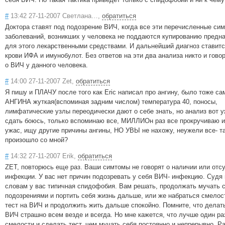
#
13:42 27-11-2007 Светлана…,
обратиться
Доктора ставят под подозрение ВИЧ, когда все эти перечисленные си
заболеваний, возникших у человека не поддаются купированию предн
для этого лекарственными средствами. И дальнейший диагноз ставитс
крови ИФА и имунобулот. Без ответов на эти два анализа никто и гово
о ВИЧ у данного человека.
#
14:00 27-11-2007 Zet,
обратиться
Я пишу и ПЛАЧУ после того как Eric написал про ангину, было тоже са
АНГИНА жуткая(вспоминая задним числом) температура 40, поносы,
лимфатические узлы переодически дают о себе знать, но анализ вот у
сдать боюсь, только вспоминаю все, МИЛЛИОн раз все прокручиваю и
ужас, ищу другие причины ангины, НО УВЫ не нахожу, неужели все- та
произошло со мной?
#
14:32 27-11-2007 Erik,
обратиться
ZET, повторюсь еще раз. Ваши симтомы не говорят о наличии или отс
инфекции. У вас нет причин подозревать у себя ВИЧ- инфекцию. Судя
словам у вас типичная спидофобия. Вам решать, продолжать мучать 
подозрениями и портить себя жизнь дальше, или же набраться смелос
тест на ВИЧ и продолжить жить дальше спокойно. Помните, что делать
ВИЧ страшно всем везде и всегда. Но мне кажется, что лучше один ра
смелости и сделать тест, чем мучать себя постоянно и непрерывно. Ра