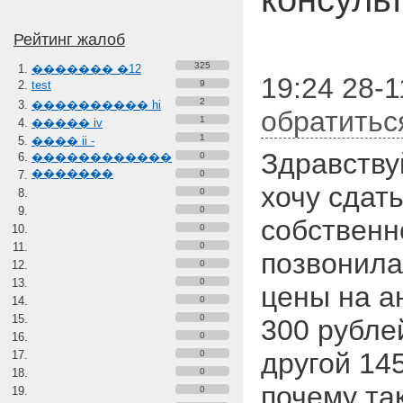
Рейтинг жалоб
325
������� �12
19:24 28-1
test
9
2
���������� hi
обратитьс
1
����� iv
1
���� ii -
Здравству
������������
0
�������
0
хочу сдат
0
0
собственн
0
0
позвонила
0
0
цены на а
0
0
300 рублей
0
другой 145
0
0
почему та
0