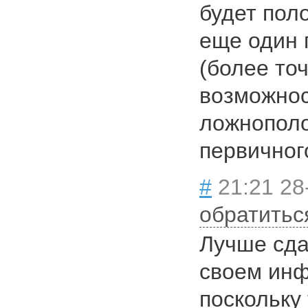
будет пол
еще один 
(более то
возможно
ложнополо
первичног
#
21:21 28
обратитьс
Лучше сда
своем инф
поскольку