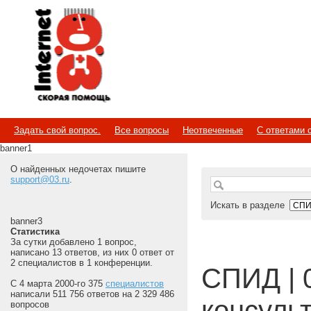
Internet
Скорая помощь
Задать свой вопрос.
Все вопросы
Неотвеченные
С ответами 
banner1
О найденных недочетах пишите
support@03.ru
.
Искать в разделе
banner3
Статистика
За сутки добавлено 1 вопрос,
написано 13 ответов, из них 0 ответ от
2 специалистов в 1 конференции.
СПИД | 
С 4 марта 2000-го 375
специалистов
написали 511 756 ответов на 2 329 486
консуль
вопросов