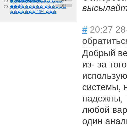
� �������
����������� ���
высылайте
��-10
374
���������-������
������� 10%-���
#
20:27 28-
обратитьс
Добрый ве
из- за тог
использую
системы, 
надежны, 
любой вари
один анал