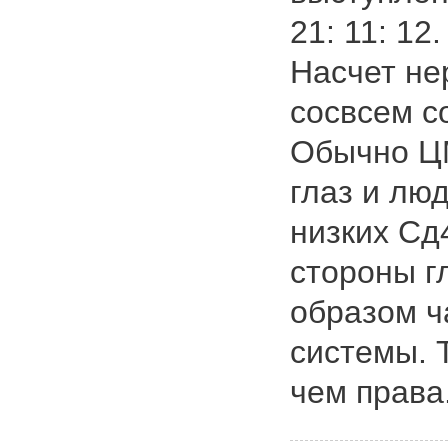
21: 11: 12.
Насчет не
сосвсем с
Обычно ЦМ
глаз и лю
низких Сд4
стороны г
образом ч
системы. Т
чем права