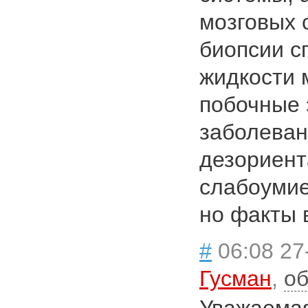
мозговых с
биопсии с
жидкости 
побочные
заболеван
дезориент
слабоумие
но факты 
#
06:08 27
Гусман
,
об