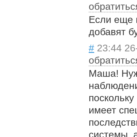
обратитьс
Если еще 
добавят б
#
23:44 26
обратитьс
Маша! Нуж
наблюдени
поскольку
имеет спе
последств
системы, 