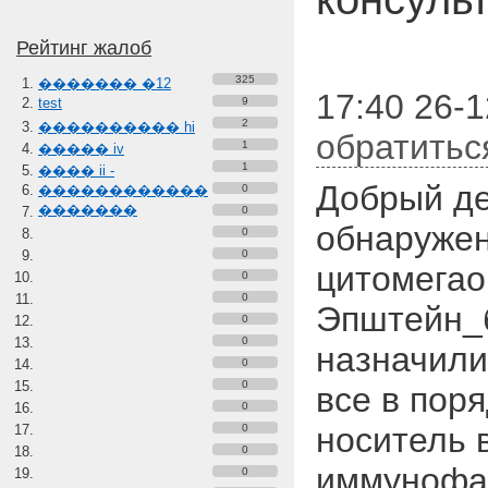
Рейтинг жалоб
325
������� �12
17:40 26-
test
9
2
���������� hi
обратитьс
1
����� iv
1
���� ii -
Добрый де
������������
0
�������
0
обнаружен
0
0
цитомегао
0
0
Эпштейн_
0
0
назначили
0
0
все в поря
0
носитель 
0
0
иммунофан
0