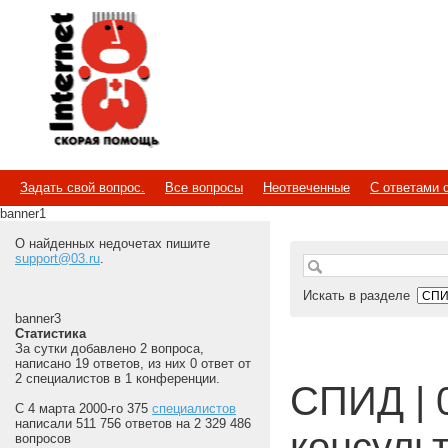
Internet
Скорая помощь
Задать свой вопрос.
Все вопросы
Неотвеченные
С ответами 
banner1
О найденных недочетах пишите
support@03.ru
.
Искать в разделе
banner3
Статистика
За сутки добавлено 2 вопроса,
написано 19 ответов, из них 0 ответ от
2 специалистов в 1 конференции.
СПИД | 
С 4 марта 2000-го 375
специалистов
написали 511 756 ответов на 2 329 486
консуль
вопросов