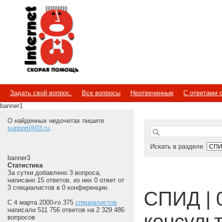
Internet
Скорая помощь
Задать свой вопрос.
Все вопросы
Неотвеченные
С ответами 
banner1
О найденных недочетах пишите
support@03.ru
.
Искать в разделе
banner3
Статистика
За сутки добавлено 3 вопроса,
написано 15 ответов, из них 0 ответ от
3 специалистов в 0 конференции.
СПИД | 
С 4 марта 2000-го 375
специалистов
написали 511 756 ответов на 2 329 486
консуль
вопросов