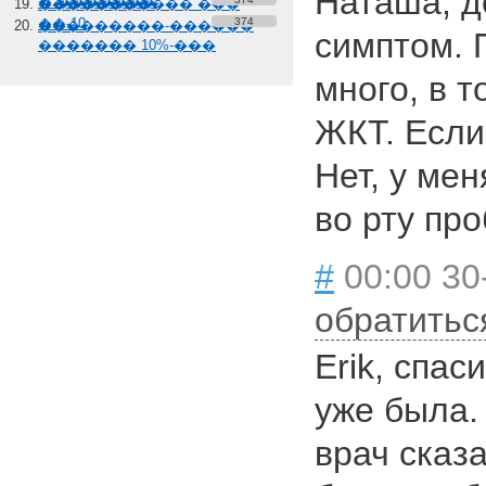
Наташа, д
� �������
����������� ���
��-10
374
���������-������
симптом. 
������� 10%-���
много, в 
ЖКТ. Если 
Нет, у мен
во рту пр
#
00:00 30
обратитьс
Erik, спас
уже была.
врач сказа