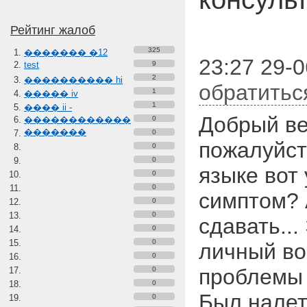
Рейтинг жалоб
325
������� �12
23:27 29-
test
9
2
���������� hi
обратитьс
1
����� iv
1
���� ii -
Добрый ве
������������
0
�������
0
пожалуйст
0
0
языке вот
0
0
симптом? 
0
0
сдавать...
0
0
личный во
0
проблемы 
0
0
Был налет
0