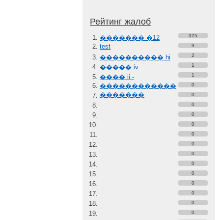
Рейтинг жалоб
325
������� �12
test
9
2
���������� hi
1
����� iv
1
���� ii -
������������
0
�������
0
0
0
0
0
0
0
0
0
0
0
0
0