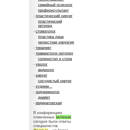
семейный психолог
профконсультант
-
пластический хирург
пластический
ортопед
-
стоматолог
пластика лица
челюстная хирургия
-
терапевт
-
травматолог-ортопед
голеностоп и стопа
-
уролог
андролог
-
хирург
сосудистый хирург
-
худеем...
-
эндокринолог
диабет
-
ординаторская
В конференциях
отмеченных
зеленым
сегодня были ответы
специалистов.