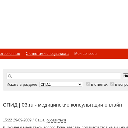
отвеченные
С ответами специалиста
Мои вопросы
Искать в разделе
в ответах
в вопр
СПИД | 03.ru - медицинские консультации онлайн
15:22 29-09-2009 / Саша
,
обратиться
Д.Гусман у меня такой вопрос.Хочу зделать домашнтй тест на вич но 