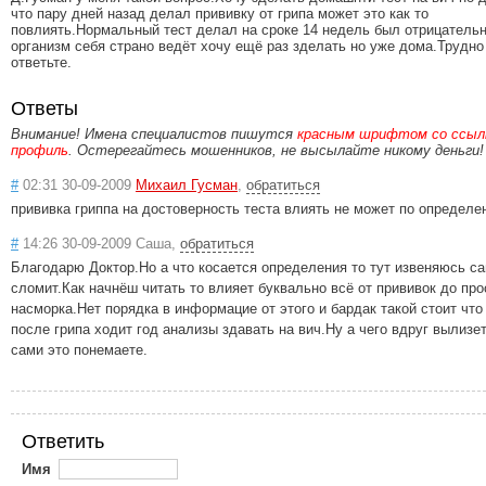
что пару дней назад делал прививку от грипа может это как то
повлиять.Нормальный тест делал на сроке 14 недель был отрицательн
организм себя страно ведёт хочу ещё раз зделать но уже дома.Трудно
ответьте.
Ответы
Внимание! Имена специалистов пишутся
красным шрифтом со ссылк
профиль
. Остерегайтесь мошенников, не высылайте никому деньги!
#
02:31 30-09-2009
Михаил Гусман
,
обратиться
прививка гриппа на достоверность теста влиять не может по определ
#
14:26 30-09-2009 Саша,
обратиться
Благодарю Доктор.Но а что косается определения то тут извеняюсь са
сломит.Как начнёш читать то влияет буквально всё от прививок до про
насморка.Нет порядка в информацие от этого и бардак такой стоит что
после грипа ходит год анализы здавать на вич.Ну а чего вдруг вылизет
сами это понемаете.
Ответить
Имя