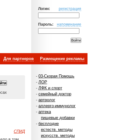
Логин:
регистрация
Пароль:
напоминание
Для партнеров
Размещение рекламы
-
03-Скорая Помощь
-
ЛОР
-
ЛФК и спорт
осах
-
семейный доктор
-
артролог
-
аллерго-иммунолог
-
аптека
пищевые добавки
-
бесплодие
естеств. методы
СПИД
искусств. методы
дело в том