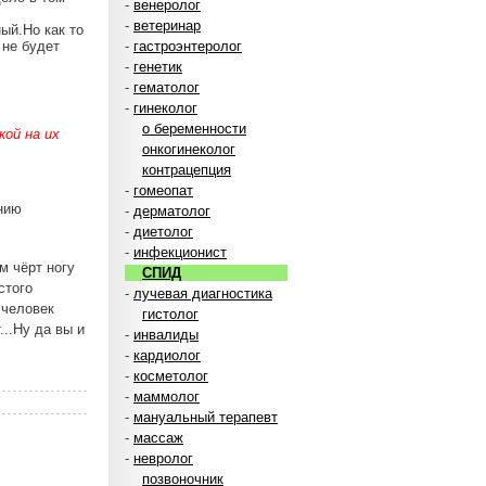
-
венеролог
-
ветеринар
ый.Но как то
 не будет
-
гастроэнтеролог
-
генетик
-
гематолог
-
гинеколог
о беременности
ой на их
онкогинеколог
контрацепция
-
гомеопат
ению
-
дерматолог
-
диетолог
-
инфекционист
м чёрт ногу
СПИД
стого
-
лучевая диагностика
 человек
гистолог
...Ну да вы и
-
инвалиды
-
кардиолог
-
косметолог
-
маммолог
-
мануальный терапевт
-
массаж
-
невролог
позвоночник