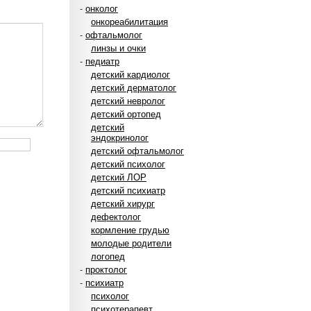
-
онколог
онкореабилитация
-
офтальмолог
линзы и очки
-
педиатр
детский кардиолог
детский дерматолог
детский невролог
детский ортопед
детский
эндокринолог
детский офтальмолог
детский психолог
детский ЛОР
детский психиатр
детский хирург
дефектолог
кормление грудью
молодые родители
логопед
-
проктолог
-
психиатр
психолог
психотерапевт