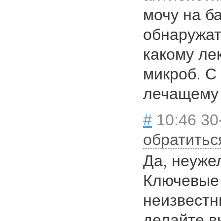
мочу на б
обнаружат,
какому ле
микроб. С
лечащему 
#
10:46 30
обратитьс
Да, неуже
Ключевые
неизвестн
делайте в