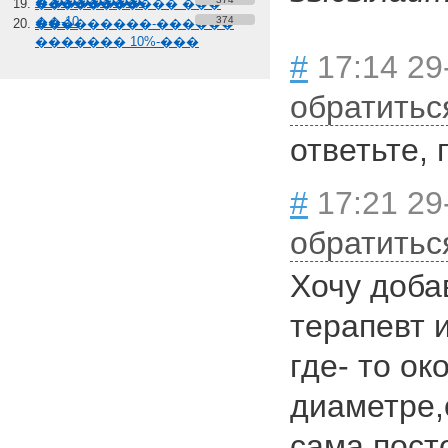
� �������
����������� ���
��-10
374
���������-������
������� 10%-���
#
17:14 29
обратитьс
ответьте, 
#
17:21 29
обратитьс
Хочу доба
терапевт 
где- то ок
диаметре,
сама пост