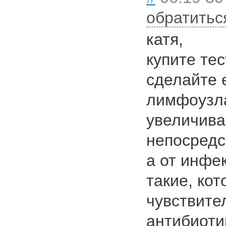
обратитьс
катя,
купите тес
сделайте 
лимфоузла
увеличива
непосредс
а от инфек
такие, ко
чувствите
антибиоти