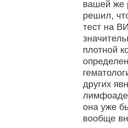
вашей же 
решил, чт
тест на В
значитель
плотной к
определен
гематолог
других яв
лимфоаден
она уже б
вообще вн