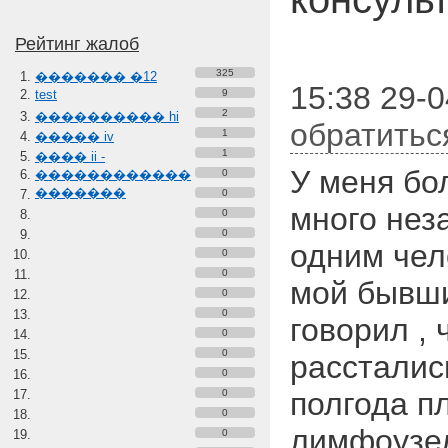
Рейтинг жалоб
325
������� �12
15:38 29-0
test
9
2
���������� hi
обратитьс
1
����� iv
1
���� ii -
У меня бо
������������
0
�������
0
много нез
0
0
одним чел
0
0
мой бывши
0
0
говорил , 
0
0
рассталис
0
полгода п
0
0
лимфоузе
0