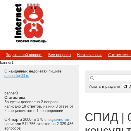
Internet
Скорая помощь
Задать свой вопрос.
Все вопросы
Неотвеченные
С ответами 
banner1
О найденных недочетах пишите
support@03.ru
.
Искать в разделе
banner3
Статистика
За сутки добавлено 2 вопроса,
написано 19 ответов, из них 0 ответ от
2 специалистов в 1 конференции.
СПИД | 
С 4 марта 2000-го 375
специалистов
написали 511 756 ответов на 2 329 486
консуль
вопросов