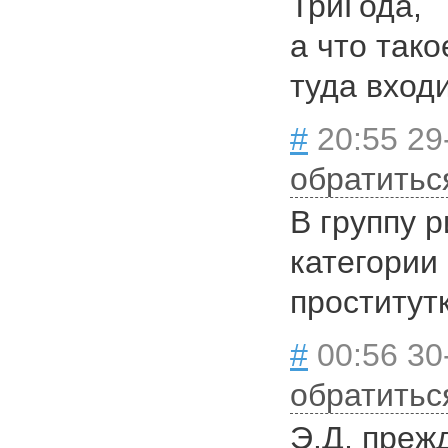
ТриГода,
а что тако
туда вход
#
20:55 29
обратитьс
В группу р
категории
проститут
#
00:56 30
обратитьс
Э.Д, преж