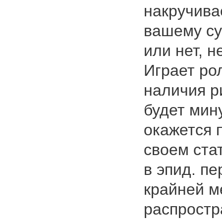
накручива
вашему с
или нет, н
Играет ро
наличия р
будет мину
окажется п
своем стат
в эпид. п
крайней м
распростр