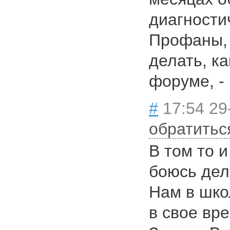
диагности
Профаны, 
делать, ка
форуме, - 
#
17:54 29
обратитьс
В том то и
боюсь дел
Нам в шко
в свое вре