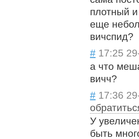
плотный и
еще небол
вичспид?
#
17:25 29
а что меш
вичч?
#
17:36 29
обратитьс
У увеличе
быть мног