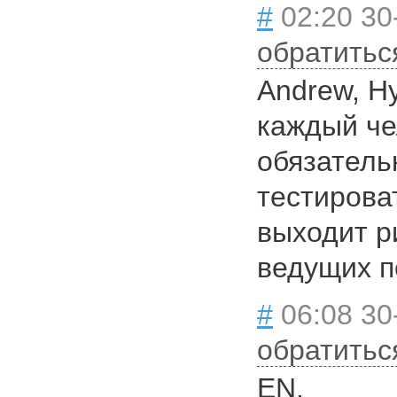
#
02:20 30
обратитьс
Andrew, Н
каждый че
обязатель
тестироват
выходит р
ведущих п
#
06:08 30
обратитьс
EN,