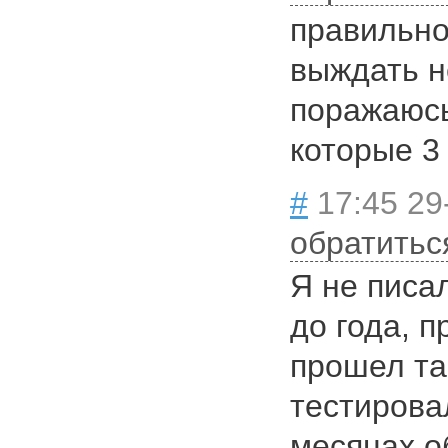
правильно
выждать н
поражаюсь
которые 3 
#
17:45 29
обратитьс
Я не писа
до года, п
прошел та
тестирова
месяцах о