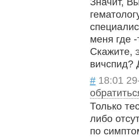
Значит, Вы
гематологу
специалис
меня где -
Скажите, э
вичспид? 
#
18:01 29
обратитьс
Только те
либо отсу
по симпто