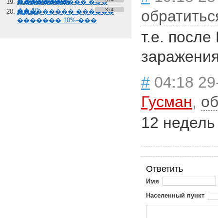
� �������
����������� ���
��-10
374
обратитьс
���������-������
������� 10%-���
т.е. пос
заражени
#
04:18 29
Гусман
,
об
12 недель
Ответить
Имя
Населенный пункт