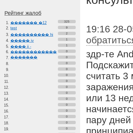
Рейтинг жалоб
325
������� �12
19:16 28-
test
9
2
���������� hi
обратитьс
1
����� iv
1
���� ii -
здр-те An
������������
0
�������
0
Подскажит
0
0
считать 3
0
0
заражения 
0
0
или 13 не
0
0
начинается
0
пару дней
0
0
принципи
0