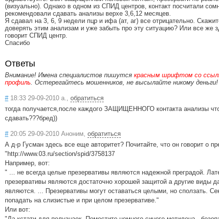
(визуально). Однако в одном из СПИД центров, контакт посчитали сом
рекомендовали сдавать анализы верхе 3,6,12 месяцев.
Я сдавал на 3, 6, 9 недели пцр и ифа (ат, аг) все отрицательно. Скажи
доверять этим анализам и уже забыть про эту ситуацию? Или все же з
говорит СПИД центр.
Спасибо
Ответы
Внимание! Имена специалистов пишутся
красным шрифтом со ссылк
профиль
. Остерегайтесь мошенников, не высылайте никому деньги!
#
18:33 29-09-2010 а.,
обратиться
тогда получается,после каждого ЗАЩИЩЕННОГО контакта анализы что
сдавать???бред))
#
20:05 29-09-2010 Аноним,
обратиться
А д-р Гусман здесь все еще авторитет? Почитайте, что он говорит о пр
"http://www.03.ru/section/spid/3758137
Например, вот:
" ... не всегда целые презервативы являются надежной преградой. Ла
презервативы являются достаточно хорошей защитой а другие виды д
являются. ... Презервативы могут оставаться целыми, но сползать. Се
попадать на слизистые и при целом презервативе."
Или вот:
"Да кстати для полузнаек. Поместите немного синего метилена - безо