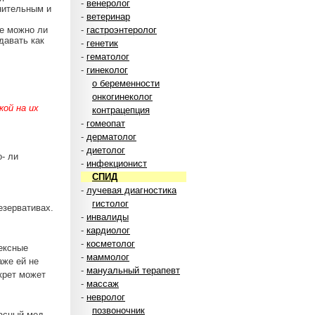
-
венеролог
нительным и
-
ветеринар
те можно ли
-
гастроэнтеролог
давать как
-
генетик
-
гематолог
-
гинеколог
о беременности
онкогинеколог
ой на их
контрацепция
-
гомеопат
-
дерматолог
-
диетолог
- ли
-
инфекционист
СПИД
-
лучевая диагностика
гистолог
езервативах.
-
инвалиды
-
кардиолог
-
косметолог
тексные
-
маммолог
аже ей не
-
мануальный терапевт
крет может
-
массаж
-
невролог
позвоночник
пасный мед