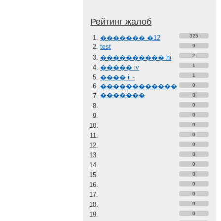
Рейтинг жалоб
325
������� �12
test
9
2
���������� hi
1
����� iv
1
���� ii -
������������
0
�������
0
0
0
0
0
0
0
0
0
0
0
0
0