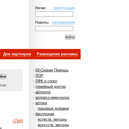
Логин:
регистрация
Пароль:
напоминание
Для партнеров
Размещение рекламы
-
03-Скорая Помощь
-
ЛОР
-
ЛФК и спорт
осах
-
семейный доктор
-
артролог
-
аллерго-иммунолог
-
аптека
пищевые добавки
-
бесплодие
естеств. методы
СПИД
искусств. методы
я