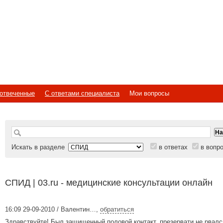
отвеченные
С ответами специалиста
Мои вопросы
Искать в разделе
в ответах
в вопр
СПИД | 03.ru - медицинские консультации онлайн
16:09 29-09-2010 / Валентин…
,
обратиться
Здравствуйте! Был защищенный половой контакт, презервати не рвалс