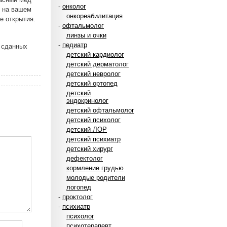
-
онколог
н на вашем
онкореабилитация
е открытия.
-
офтальмолог
линзы и очки
-
педиатр
у сданных
детский кардиолог
детский дерматолог
детский невролог
детский ортопед
детский
эндокринолог
детский офтальмолог
детский психолог
детский ЛОР
детский психиатр
детский хирург
дефектолог
кормление грудью
молодые родители
логопед
-
проктолог
-
психиатр
психолог
психотерапевт