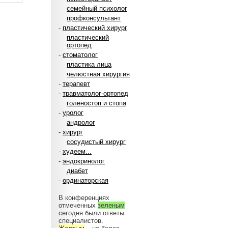
семейный психолог
профконсультант
-
пластический хирург
пластический
ортопед
-
стоматолог
пластика лица
челюстная хирургия
-
терапевт
-
травматолог-ортопед
голеностоп и стопа
-
уролог
андролог
-
хирург
сосудистый хирург
-
худеем...
-
эндокринолог
диабет
-
ординаторская
В конференциях
отмеченных
зеленым
сегодня были ответы
специалистов.