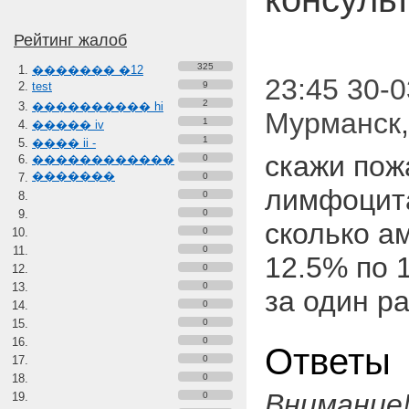
Рейтинг жалоб
325
������� �12
23:45 30-0
test
9
2
���������� hi
Мурманск
1
����� iv
1
���� ii -
скажи пож
������������
0
�������
0
лимфоцита
0
0
сколько а
0
0
12.5% по 
0
0
за один р
0
0
0
Ответы
0
0
Внимание
0