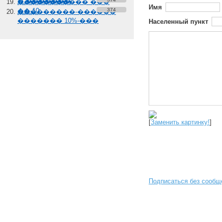
� �������
����������� ���
Имя
��-10
374
���������-������
������� 10%-���
Населенный пункт
[
Заменить картинку!
]
Подписаться без сообщ