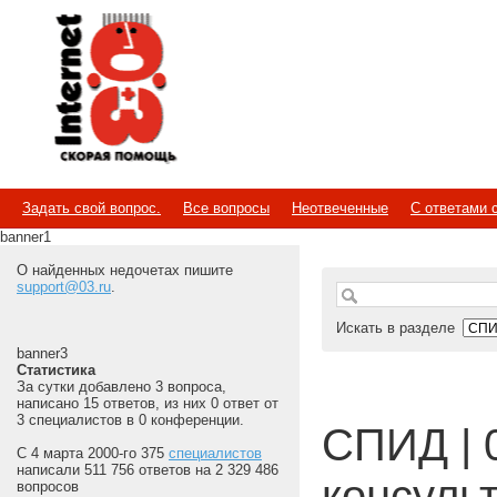
Internet
Скорая помощь
Задать свой вопрос.
Все вопросы
Неотвеченные
С ответами 
banner1
О найденных недочетах пишите
support@03.ru
.
Искать в разделе
banner3
Статистика
За сутки добавлено 3 вопроса,
написано 15 ответов, из них 0 ответ от
3 специалистов в 0 конференции.
СПИД | 
С 4 марта 2000-го 375
специалистов
написали 511 756 ответов на 2 329 486
консуль
вопросов