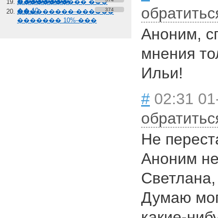
� �������
����������� ���
обратитьс
��-10
374
���������-������
������� 10%-���
Аноним, с
мнения то
Ильи!
#
02:31 01
обратитьс
Не перест
Аноним не
Светлана,
Думаю мог
какие-ниб