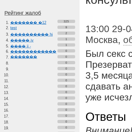
Рейтинг жалоб
325
������� �12
13:00 29-
test
9
2
���������� hi
Москва
,
о
1
����� iv
1
���� ii -
Был секс 
������������
0
�������
0
Презерват
0
0
3,5 месяц
0
0
сдавать а
0
0
уже исчез
0
0
0
Ответы
0
0
Внимание
0