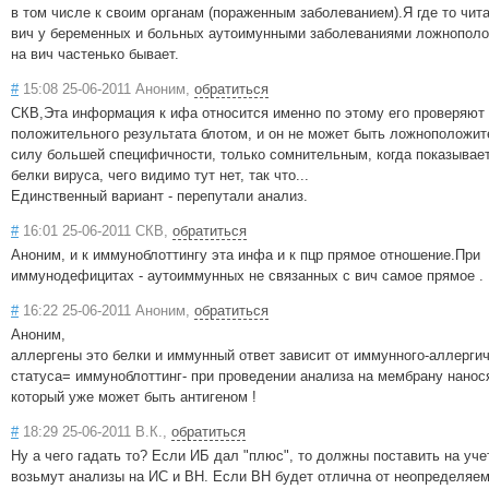
в том числе к своим органам (пораженным заболеванием).Я где то чита
вич у беременных и больных аутоимунными заболеваниями ложнопол
на вич частенько бывает.
#
15:08 25-06-2011 Аноним,
обратиться
СКВ,Эта информация к ифа относится именно по этому его проверяют
положительного результата блотом, и он не может быть ложноположит
силу большей специфичности, только сомнительным, когда показывает
белки вируса, чего видимо тут нет, так что...
Единственный вариант - перепутали анализ.
#
16:01 25-06-2011 СКВ,
обратиться
Аноним, и к иммуноблоттингу эта инфа и к пцр прямое отношение.При
иммунодефицитах - аутоиммунных не связанных с вич самое прямое .
#
16:22 25-06-2011 Аноним,
обратиться
Аноним,
аллергены это белки и иммунный ответ зависит от иммунного-аллерги
статуса= иммуноблоттинг- при проведении анализа на мембрану нанося
который уже может быть антигеном !
#
18:29 25-06-2011 В.К.,
обратиться
Ну а чего гадать то? Если ИБ дал "плюс", то должны поставить на уче
возьмут анализы на ИС и ВН. Если ВН будет отлична от неопределяемо