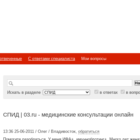
отвеченные
С ответами специалиста
Мои вопросы
Искать в разделе
в ответах
в вопр
СПИД | 03.ru - медицинские консультации онлайн
13:36 25-06-2011 / Олег / Владивосток
,
обратиться
Помогите разобраться. У меня ИФА+, имунноблотинг+. Много лет женат