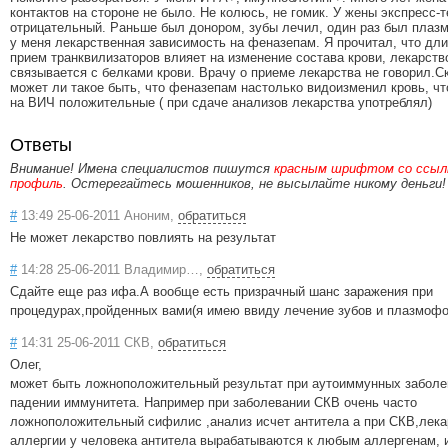
контактов на стороне не было. Не колюсь, не гомик. У жены экспресс-т
отрицательный. Раньше был донором, зубы лечил, один раз был плаз
у меня лекарственная зависимость на феназепам. Я прочитал, что дл
прием транквилизаторов влияет на изменение состава крови, лекарств
связывается с белками крови. Врачу о приеме лекарства не говорил.С
может ли такое быть, что феназепам настолько видоизменил кровь, чт
на ВИЧ положительные ( при сдаче анализов лекарства употреблял)
Ответы
Внимание! Имена специалистов пишутся
красным шрифтом со ссылк
профиль
. Остерегайтесь мошенников, не высылайте никому деньги!
#
13:49 25-06-2011 Аноним,
обратиться
Не может лекарство повлиять на результат
#
14:28 25-06-2011 Владимир…,
обратиться
Сдайте еще раз ифа.А вообще есть призрачный шанс заражения при
процедурах,пройденных вами(я имею ввиду лечение зубов и плазмофо
#
14:31 25-06-2011 СКВ,
обратиться
Олег,
может быть ложноположительный результат при аутоиммунных заболе
падении иммунитета. Например при заболевании СКВ очень часто
ложноположительный сифилис ,анализ исчет антитела а при СКВ,лека
аллергии у человека антитела вырабатываются к любым аллергенам, 