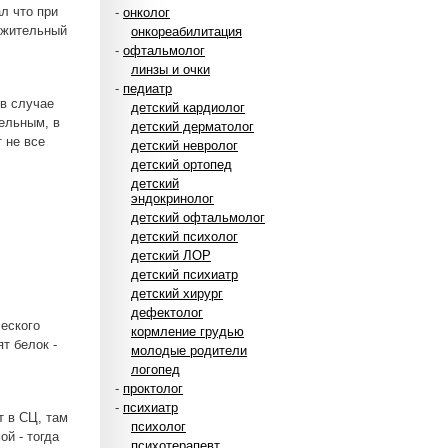
л что при
-
онколог
ожительный
онкореабилитация
-
офтальмолог
линзы и очки
-
педиатр
 в случае
детский кардиолог
ельным, в
детский дерматолог
 не все
детский невролог
детский ортопед
детский
эндокринолог
детский офтальмолог
детский психолог
детский ЛОР
детский психиатр
детский хирург
дефектолог
ческого
кормление грудью
т белок -
молодые родители
логопед
-
проктолог
-
психиатр
т в СЦ, там
психолог
й - тогда
психотерапевт