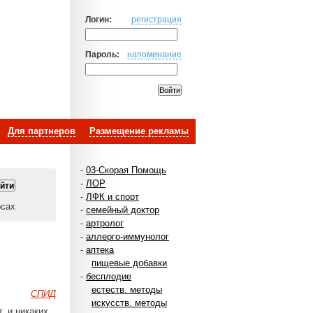
Логин:
регистрация
Пароль:
напоминание
Для партнеров
Размещение рекламы
-
03-Скорая Помощь
-
ЛОР
-
ЛФК и спорт
осах
-
семейный доктор
-
артролог
-
аллерго-иммунолог
-
аптека
пищевые добавки
-
бесплодие
естеств. методы
СПИД
искусств. методы
, и никаких