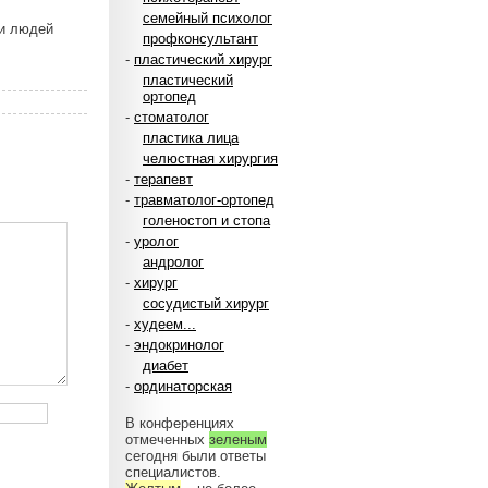
семейный психолог
ни людей
профконсультант
-
пластический хирург
пластический
ортопед
-
стоматолог
пластика лица
челюстная хирургия
-
терапевт
-
травматолог-ортопед
голеностоп и стопа
-
уролог
андролог
-
хирург
сосудистый хирург
-
худеем...
-
эндокринолог
диабет
-
ординаторская
В конференциях
отмеченных
зеленым
сегодня были ответы
специалистов.