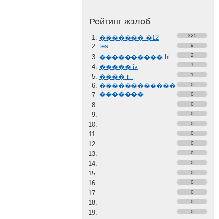
Рейтинг жалоб
325
������� �12
test
9
2
���������� hi
1
����� iv
1
���� ii -
������������
0
�������
0
0
0
0
0
0
0
0
0
0
0
0
0