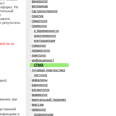
-
венеролог
ест
-
ветеринар
мофорез. Но
ительный
-
гастроэнтеролог
о
-
генетик
кажите,
-
гематолог
о результаты
-
гинеколог
о беременности
онкогинеколог
контрацепция
ой на их
-
гомеопат
-
дерматолог
-
диетолог
-
инфекционист
СПИД
-
лучевая диагностика
гистолог
-
инвалиды
рез)
-
кардиолог
-
косметолог
-
маммолог
ваниях при
-
мануальный терапевт
-
массаж
рственной
-
невролог
инфекциям и
позвоночник