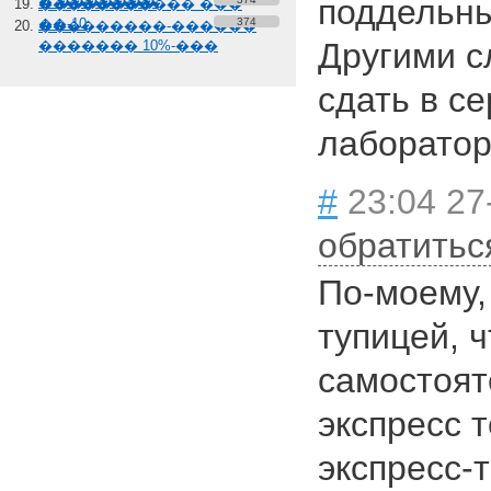
поддельны
� �������
����������� ���
��-10
374
���������-������
Другими с
������� 10%-���
сдать в с
лаборатор
#
23:04 27
обратитьс
По-моему,
тупицей, 
самостоят
экспресс 
экспресс-