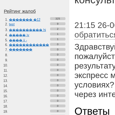
Рейтинг жалоб
325
������� �12
21:15 26-0
test
9
2
���������� hi
обратитьс
1
����� iv
1
���� ii -
Здравству
������������
0
�������
0
пожалуйст
0
0
результат
0
0
экспресс 
0
0
условиях?
0
0
через инт
0
0
0
Ответы
0