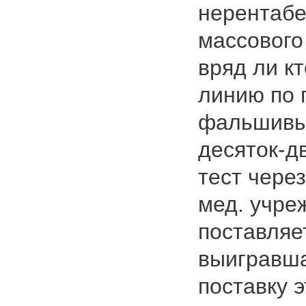
нерентабе
массового
вряд ли к
линию по 
фальшивых
десяток-д
тест через
мед. учре
поставляе
выигравша
поставку 