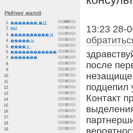
Рейтинг жалоб
325
������� �12
13:23 28-0
test
9
2
���������� hi
обратитьс
1
����� iv
1
���� ii -
здравству
������������
0
�������
0
после пер
0
0
незащищен
0
0
подцепил 
0
0
Контакт п
0
0
выделения
0
партнерши
0
0
вероятнос
0