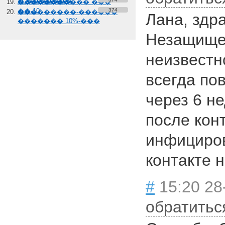
� �������
����������� ���
��-10
374
���������-������
Лана, здр
������� 10%-���
Незащищен
неизвестн
всегда по
через 6 н
после конт
инфициро
контакте 
#
15:20 28
обратитьс