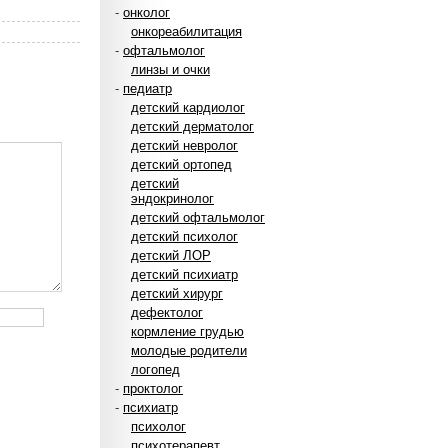
-
онколог
онкореабилитация
-
офтальмолог
линзы и очки
-
педиатр
детский кардиолог
детский дерматолог
детский невролог
детский ортопед
детский
эндокринолог
детский офтальмолог
детский психолог
детский ЛОР
детский психиатр
детский хирург
дефектолог
кормление грудью
молодые родители
логопед
-
проктолог
-
психиатр
психолог
психотерапевт