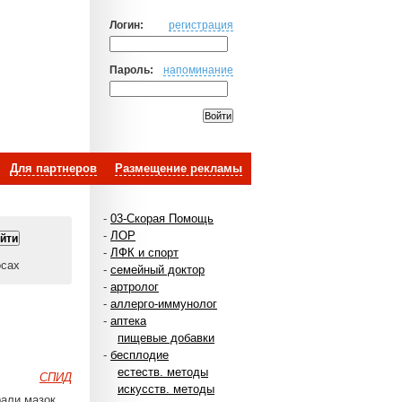
Логин:
регистрация
Пароль:
напоминание
Для партнеров
Размещение рекламы
-
03-Скорая Помощь
-
ЛОР
-
ЛФК и спорт
осах
-
семейный доктор
-
артролог
-
аллерго-иммунолог
-
аптека
пищевые добавки
-
бесплодие
естеств. методы
СПИД
искусств. методы
рали мазок