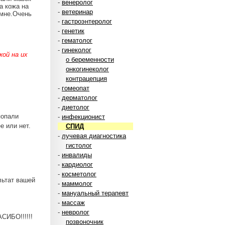
-
венеролог
а кожа на
-
ветеринар
 мне.Очень
-
гастроэнтеролог
-
генетик
-
гематолог
-
гинеколог
ой на их
о беременности
онкогинеколог
контрацепция
-
гомеопат
-
дерматолог
-
диетолог
попали
-
инфекционист
е или нет.
СПИД
-
лучевая диагностика
гистолог
-
инвалиды
-
кардиолог
-
косметолог
льтат вашей
-
маммолог
-
мануальный терапевт
-
массаж
-
невролог
ИБО!!!!!!
позвоночник