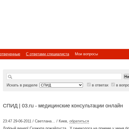
отвеченные
С ответами специалиста
Мои вопросы
Искать в разделе
в ответах
в вопр
СПИД | 03.ru - медицинские консультации онлайн
23:47 29-06-2011 / Светлана… / Киев
,
обратиться
Добрый вечер! Скажите пожайлуста . У гинеколога на приеме у меня б