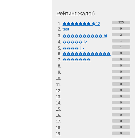
Рейтинг жалоб
325
������� �12
test
9
2
���������� hi
1
����� iv
1
���� ii -
������������
0
�������
0
0
0
0
0
0
0
0
0
0
0
0
0