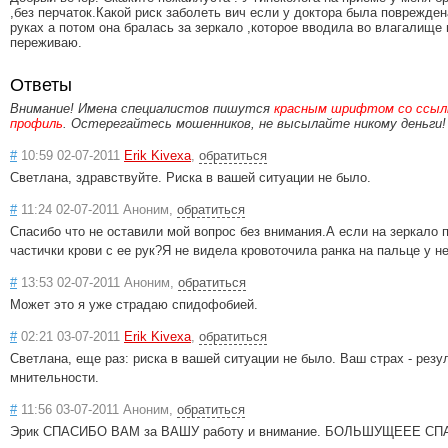
,без перчаток.Какой риск заболеть вич если у доктора была поврежден
руках а потом она бралась за зеркало ,которое вводила во влагалище
переживаю.
Ответы
Внимание! Имена специалистов пишутся
красным шрифтом со ссылк
профиль
. Остерегайтесь мошенников, не высылайте никому деньги!
#
10:59 02-07-2011
Erik Kivexa
,
обратиться
Светлана, здравствуйте. Риска в вашей ситуации не было.
#
11:24 02-07-2011 Аноним,
обратиться
Спасибо что не оставили мой вопрос без внимания.А если на зеркало 
частички крови с ее рук?Я не видела кровоточила ранка на пальце у не
#
13:53 02-07-2011 Аноним,
обратиться
Может это я уже страдаю спидофобией.
#
02:21 03-07-2011
Erik Kivexa
,
обратиться
Светлана, еще раз: риска в вашей ситуации не было. Ваш страх - резу
мнительности.
#
11:56 03-07-2011 Аноним,
обратиться
Эрик СПАСИБО ВАМ за ВАШУ работу и внимание. БОЛЬШУЩЕЕЕ СПАС