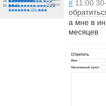
� �������
#
11:00 30
����������� ���
��-10
374
���������-������
������� 10%-���
обратитьс
а мне в и
месяцев
Ответить
Имя
Населенный пункт