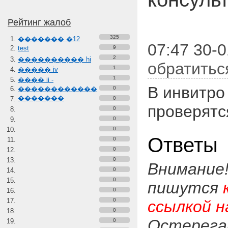
Рейтинг жалоб
325
������� �12
07:47 30-
test
9
2
���������� hi
обратитьс
1
����� iv
1
���� ii -
В инвитро 
������������
0
�������
0
проверятс
0
0
0
Ответы
0
0
0
Внимание
0
0
пишутся
0
0
ссылкой н
0
Остерега
0