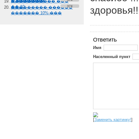
� �������
����������� ���
��-10
374
здоровья!!
���������-������
������� 10%-���
Ответить
Имя
Населенный пункт
[
Заменить картинку!
]