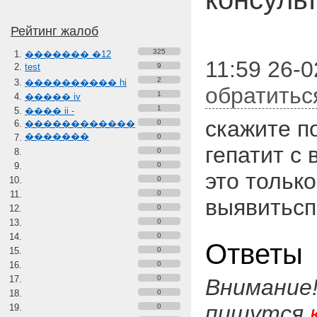
Рейтинг жалоб
325
������� �12
11:59 26-
test
9
2
���������� hi
обратитьс
1
����� iv
1
���� ii -
скажите п
������������
0
�������
0
гепатит с
0
0
это тольк
0
0
выявитьсп
0
0
0
Ответы
0
0
0
Внимание
0
пишутся
0